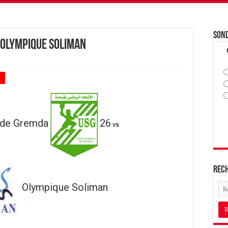
Son
 Olympique Soliman
+
 de Gremda
26
vs
Rec
Olympique Soliman