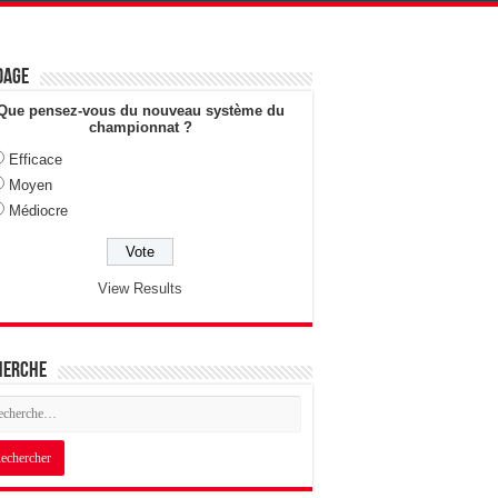
dage
Que pensez-vous du nouveau système du
championnat ?
Efficace
Moyen
Médiocre
View Results
herche