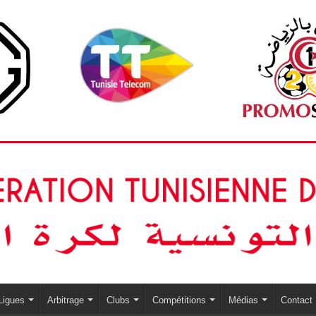
Ligues
Arbitrage
Clubs
Compétitions
Médias
Contact