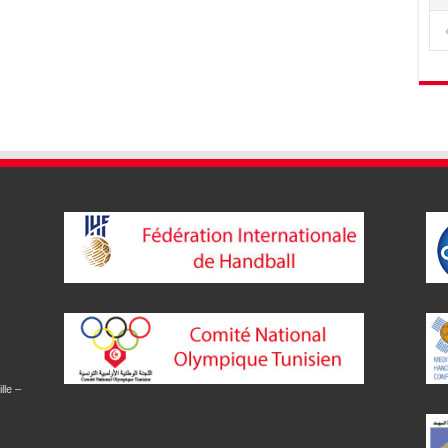
lle –