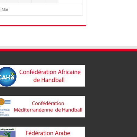
« Mar