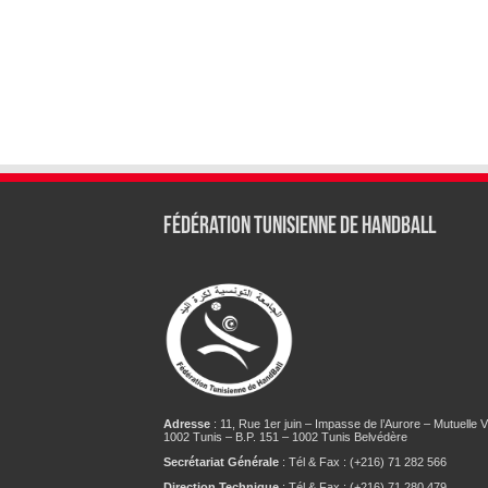
Fédération tunisienne de Handball
Adresse
: 11, Rue 1er juin – Impasse de l’Aurore – Mutuelle Vi
1002 Tunis – B.P. 151 – 1002 Tunis Belvédère
Secrétariat Générale
: Tél & Fax : (+216) 71 282 566
Direction Technique
: Tél & Fax : (+216) 71 280 479