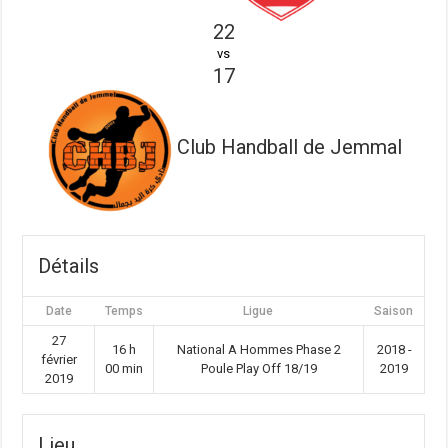
22
vs
17
Club Handball de Jemmal
Détails
Date
Temps
Ligue
Saison
27
16 h
National A Hommes Phase 2
2018 -
février
00 min
Poule Play Off 18/19
2019
2019
Lieu