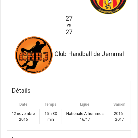
27
vs
27
Club Handball de Jemmal
Détails
Date
Temps
Ligue
Saison
12 novembre
15 h 30
Nationale A hommes
2016 -
2016
min
16/17
2017