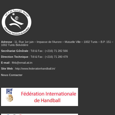
Adresse
: 11, Rue 1er juin – Impasse de l’Aurore – Mutuelle Ville – 1002 Tunis – B.P. 151 –
1002 Tunis Belvédère
Secrétariat Générale
: Tél & Fax : (+216) 71 282 566
Direction Technique
: Tél & Fax : (+216) 71 280 479
E-mail
: fthb@email.ati.tn
Site Web
: http://www.federationhandball.tn/
Nous Contacter