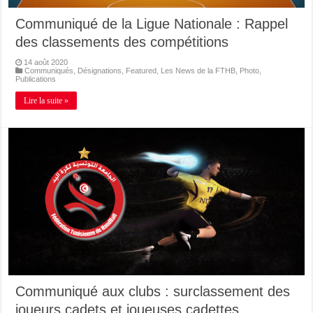
Communiqué de la Ligue Nationale : Rappel
des classements des compétitions
14 août 2020
Communiqués
,
Désignations
,
Featured
,
Les News de la FTHB
,
Photo
,
Publications
Lire la suite »
Communiqué aux clubs : surclassement des
joueurs cadets et joueuses cadettes