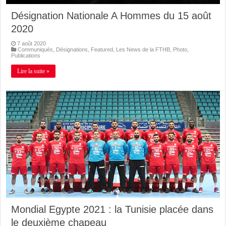
Désignation Nationale A Hommes du 15 août
2020
7 août 2020
Communiqués
,
Désignations
,
Featured
,
Les News de la FTHB
,
Photo
,
Publications
Lire la suite »
Mondial Egypte 2021 : la Tunisie placée dans
le deuxième chapeau