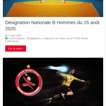
Désignation Nationale B Hommes du 15 août
2020
7 août 2020
Communiqués
,
Désignations
,
Featured
,
Les News de la FTHB
,
Photo
,
Publications
Lire la suite »