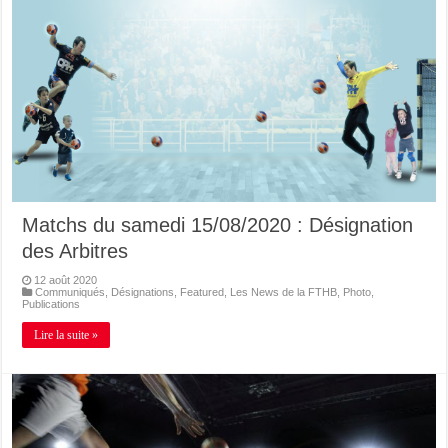
Matchs du samedi 15/08/2020 : Désignation
des Arbitres
12 août 2020
Communiqués
,
Désignations
,
Featured
,
Les News de la FTHB
,
Photo
,
Publications
Lire la suite »