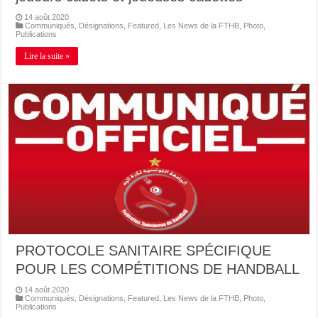
14 août 2020
Communiqués
,
Désignations
,
Featured
,
Les News de la FTHB
,
Photo
,
Publications
Lire la suite »
PROTOCOLE SANITAIRE SPÉCIFIQUE
POUR LES COMPÉTITIONS DE HANDBALL
14 août 2020
Communiqués
,
Désignations
,
Featured
,
Les News de la FTHB
,
Photo
,
Publications