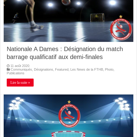
Nationale A Dames : Désignation du match
barrage qualificatif aux demi-finales
11 août 2020
Communiqués
,
Désignations
,
Featured
,
Les News de la FTHB
,
Photo
,
Publications
Lire la suite »