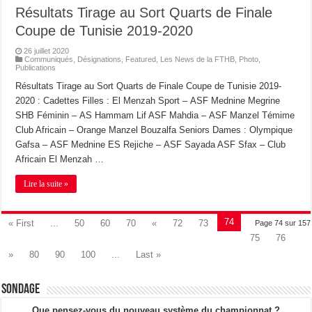
Résultats Tirage au Sort Quarts de Finale
Coupe de Tunisie 2019-2020
26 juillet 2020
Communiqués
,
Désignations
,
Featured
,
Les News de la FTHB
,
Photo
,
Publications
Résultats Tirage au Sort Quarts de Finale Coupe de Tunisie 2019-
2020 : Cadettes Filles : El Menzah Sport – ASF Mednine Megrine
SHB Féminin – AS Hammam Lif ASF Mahdia – ASF Manzel Témime
Club Africain – Orange Manzel Bouzalfa Seniors Dames : Olympique
Gafsa – ASF Mednine ES Rejiche – ASF Sayada ASF Sfax – Club
Africain El Menzah …
Lire la suite »
74
« First
...
50
60
70
«
72
73
Page 74 sur 157
75
76
»
80
90
100
...
Last »
Sondage
Que pensez-vous du nouveau système du championnat ?