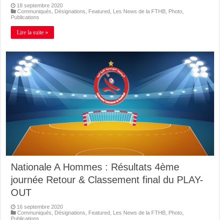
18 septembre 2020
Communiqués
,
Désignations
,
Featured
,
Les News de la FTHB
,
Photo
,
Publications
Lire la suite »
Nationale A Hommes : Résultats 4ème
journée Retour & Classement final du PLAY-
OUT
16 septembre 2020
Communiqués
,
Désignations
,
Featured
,
Les News de la FTHB
,
Photo
,
Publications