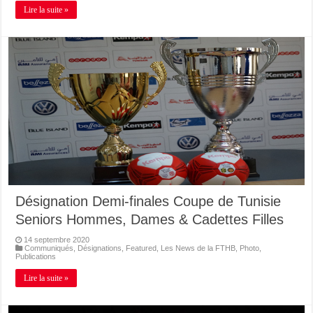
Lire la suite »
Désignation Demi-finales Coupe de Tunisie
Seniors Hommes, Dames & Cadettes Filles
14 septembre 2020
Communiqués
,
Désignations
,
Featured
,
Les News de la FTHB
,
Photo
,
Publications
Lire la suite »