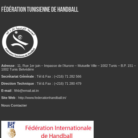
Fédération tunisienne de Handball
Adresse
: 11, Rue 1er juin – Impasse de l’Aurore – Mutuelle Ville – 1002 Tunis – B.P. 151 –
1002 Tunis Belvédère
Secrétariat Générale
: Tél & Fax : (+216) 71 282 566
Direction Technique
: Tél & Fax : (+216) 71 280 479
E-mail
: fthb@email.ati.tn
Site Web
: http://www.federationhandball.tn/
Nous Contacter