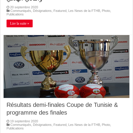
20 septembre 2020
Communiqués
,
Désignations
,
Featured
,
Les News de la FTHB
,
Photo
,
Publications
Lire la suite »
Résultats demi-finales Coupe de Tunisie &
programme des finales
19 septembre 2020
Communiqués
,
Désignations
,
Featured
,
Les News de la FTHB
,
Photo
,
Publications