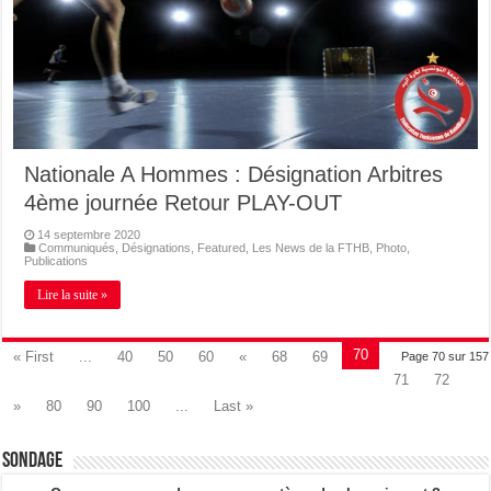
Nationale A Hommes : Désignation Arbitres
4ème journée Retour PLAY-OUT
14 septembre 2020
Communiqués
,
Désignations
,
Featured
,
Les News de la FTHB
,
Photo
,
Publications
Lire la suite »
70
« First
...
40
50
60
«
68
69
Page 70 sur 157
71
72
»
80
90
100
...
Last »
Sondage