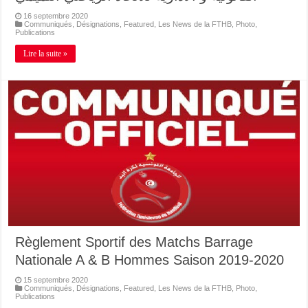
16 septembre 2020
Communiqués
,
Désignations
,
Featured
,
Les News de la FTHB
,
Photo
,
Publications
Lire la suite »
Règlement Sportif des Matchs Barrage
Nationale A & B Hommes Saison 2019-2020
15 septembre 2020
Communiqués
,
Désignations
,
Featured
,
Les News de la FTHB
,
Photo
,
Publications