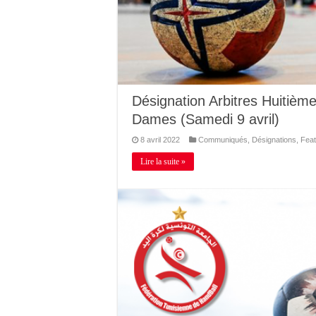
Désignation Arbitres Huitièm
Dames (Samedi 9 avril)
8 avril 2022
Communiqués
,
Désignations
,
Feat
Lire la suite »