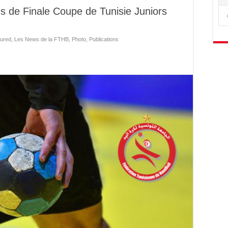
es de Finale Coupe de Tunisie Juniors
ured
,
Les News de la FTHB
,
Photo
,
Publications