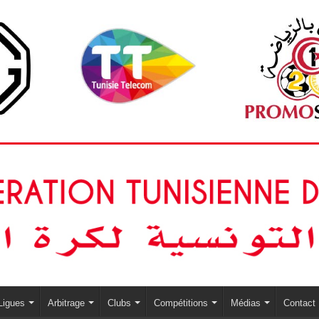
Ligues
Arbitrage
Clubs
Compétitions
Médias
Contact