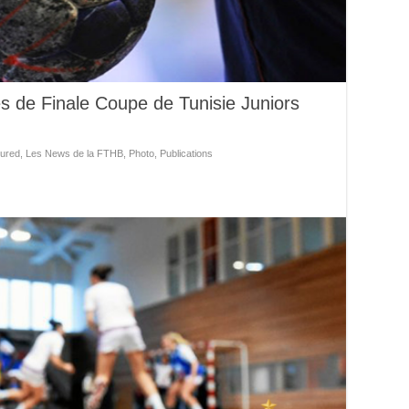
es de Finale Coupe de Tunisie Juniors
ured
,
Les News de la FTHB
,
Photo
,
Publications