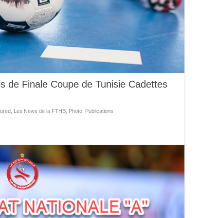
es de Finale Coupe de Tunisie Cadettes
ured
,
Les News de la FTHB
,
Photo
,
Publications