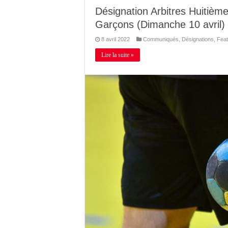
Désignation Arbitres Huitièm
Garçons (Dimanche 10 avril)
8 avril 2022
Communiqués
,
Désignations
,
Feat
Lire la suite »