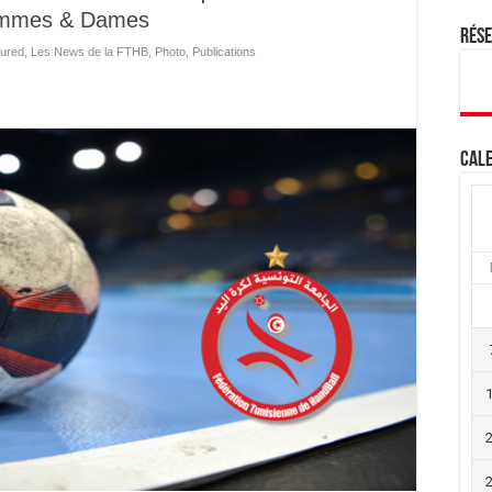
Hommes & Dames
Rés
ured
,
Les News de la FTHB
,
Photo
,
Publications
Cale