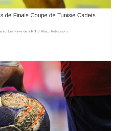
es de Finale Coupe de Tunisie Cadets
ured
,
Les News de la FTHB
,
Photo
,
Publications