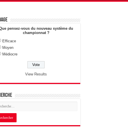
dage
Que pensez-vous du nouveau système du
championnat ?
Efficace
Moyen
Médiocre
View Results
herche