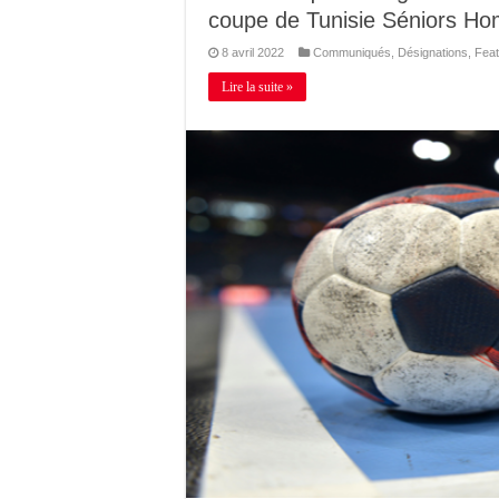
coupe de Tunisie Séniors 
8 avril 2022
Communiqués
,
Désignations
,
Feat
Lire la suite »