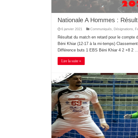
Nationale A Hommes : Résu
6 janvier 2021
Communiqués
,
Désignations
,
F
Résultat du match en retard pour le compte 
Béni Khiar (12-17 à la mi-temps) Classem
Différence buts 1 EBS Béni Khiar 4 2 +8 2 
Lire la suite »