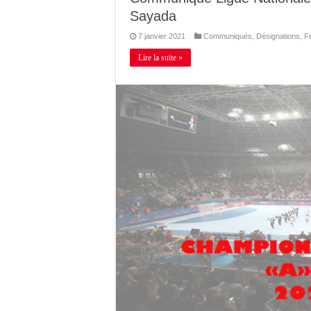
Sayada
7 janvier 2021
Communiqués
,
Désignations
,
F
Lire la suite »