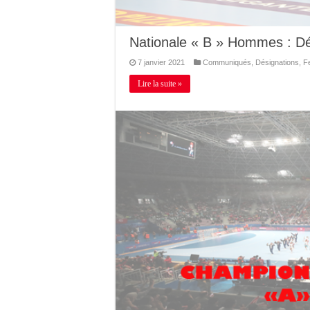
Nationale « B » Hommes : Dé
7 janvier 2021
Communiqués
,
Désignations
,
F
Lire la suite »