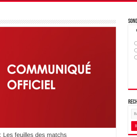
Son
Rec
 Les feuilles des matchs