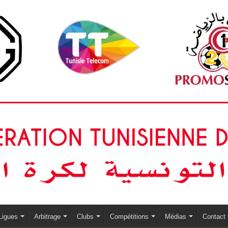
Ligues
Arbitrage
Clubs
Compétitions
Médias
Contact