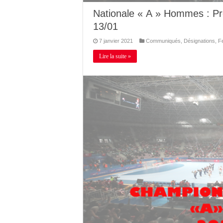
Nationale « A » Hommes : P
13/01
7 janvier 2021
Communiqués
,
Désignations
,
F
Lire la suite »