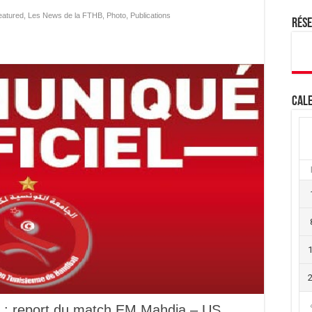
eatured
,
Les News de la FTHB
,
Photo
,
Publications
Rés
Cale
 : report du match EM Mahdia – US