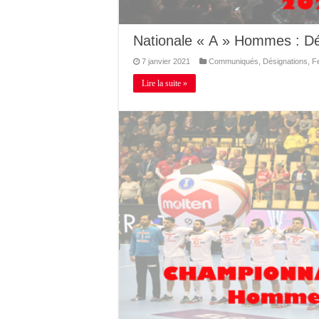
Nationale « A » Hommes : Dé
7 janvier 2021
Communiqués
,
Désignations
,
F
Lire la suite »