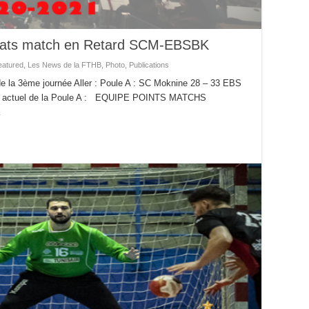
ltats match en Retard SCM-EBSBK
eatured
,
Les News de la FTHB
,
Photo
,
Publications
de la 3ème journée Aller : Poule A : SC Moknine 28 – 33 EBS
ent actuel de la Poule A : EQUIPE POINTS MATCHS
…