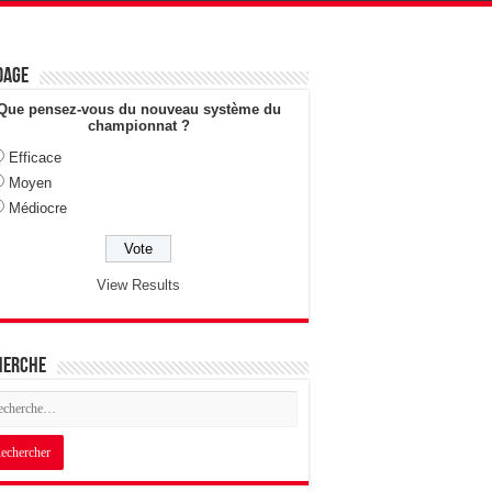
dage
Que pensez-vous du nouveau système du
championnat ?
Efficace
Moyen
Médiocre
View Results
herche