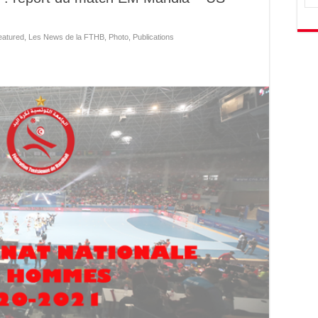
eatured
,
Les News de la FTHB
,
Photo
,
Publications