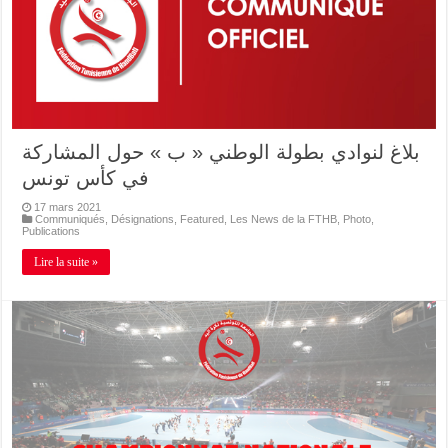
بلاغ لنوادي بطولة الوطني « ب » حول المشاركة
في كأس تونس
17 mars 2021
Communiqués
,
Désignations
,
Featured
,
Les News de la FTHB
,
Photo
,
Publications
Lire la suite »