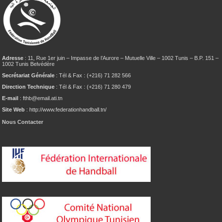
Adresse
: 11, Rue 1er juin – Impasse de l’Aurore – Mutuelle Ville – 1002 Tunis – B.P. 151 –
1002 Tunis Belvédère
Secrétariat Générale
: Tél & Fax : (+216) 71 282 566
Direction Technique
: Tél & Fax : (+216) 71 280 479
E-mail
: fthb@email.ati.tn
Site Web
: http://www.federationhandball.tn/
Nous Contacter