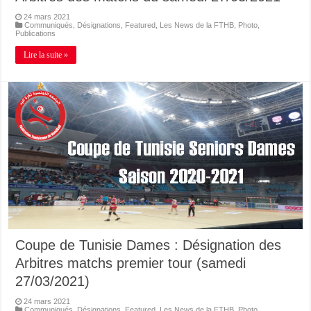
24 mars 2021
Communiqués
,
Désignations
,
Featured
,
Les News de la FTHB
,
Photo
,
Publications
Lire la suite »
Coupe de Tunisie Dames : Désignation des
Arbitres matchs premier tour (samedi
27/03/2021)
24 mars 2021
Communiqués
,
Désignations
,
Featured
,
Les News de la FTHB
,
Photo
,