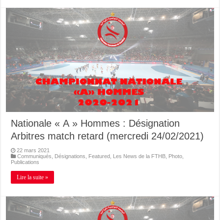
Nationale « A » Hommes : Désignation
Arbitres match retard (mercredi 24/02/2021)
22 mars 2021
Communiqués
,
Désignations
,
Featured
,
Les News de la FTHB
,
Photo
,
Publications
Lire la suite »