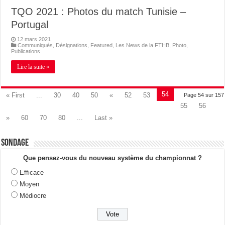
TQO 2021 : Photos du match Tunisie –
Portugal
12 mars 2021
Communiqués
,
Désignations
,
Featured
,
Les News de la FTHB
,
Photo
,
Publications
Lire la suite »
54
« First
...
30
40
50
«
52
53
Page 54 sur 157
55
56
»
60
70
80
...
Last »
Sondage
Que pensez-vous du nouveau système du championnat ?
Efficace
Moyen
Médiocre