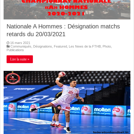
Nationale A Hommes : Désignation matchs
retards du 20/03/2021
16 mars 2021
Communiqués
,
Désignations
,
Featured
,
Les News de la FTHB
,
Photo
,
Publications
Lire la suite »