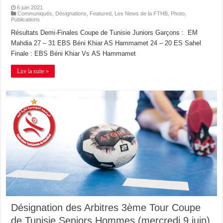
6 juin 2021
Communiqués
,
Désignations
,
Featured
,
Les News de la FTHB
,
Photo
,
Publications
Résultats Demi-Finales Coupe de Tunisie Juniors Garçons : EM
Mahdia 27 – 31 EBS Béni Khiar AS Hammamet 24 – 20 ES Sahel
Finale : EBS Béni Khiar Vs AS Hammamet
Lire la suite »
Désignation des Arbitres 3ème Tour Coupe
de Tunisie Seniors Hommes (mercredi 9 juin)