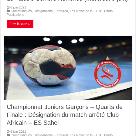
6 juin 2021
Communiqués
,
Désignations
,
Featured
,
Les News de la FTHB
,
Photo
,
Publications
Lire la suite »
Championnat Juniors Garçons – Quarts de
Finale : Désignation du match arrêté Club
Africain – ES Sahel
6 juin 2021
Communiqués
,
Désignations
,
Featured
,
Les News de la FTHB
,
Photo
,