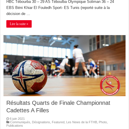
HBC Tébourba 30 – 29 AS Téboulba Olympique Soliman 36 – 24
EBS Béni Khiar El Fouledh Sport- ES Tunis (reporté suite à la
décision de …
Lire la suite »
Résultats Quarts de Finale Championnat
Cadettes A Filles
6 juin 2021
Communiqués
,
Désignations
,
Featured
,
Les News de la FTHB
,
Photo
,
Publications