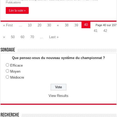
Publications
Lire la suite »
40
« First
...
10
20
30
«
38
39
Page 40 sur 157
41
42
»
50
60
70
...
Last »
Sondage
Que pensez-vous du nouveau système du championnat ?
Efficace
Moyen
Médiocre
View Results
Recherche