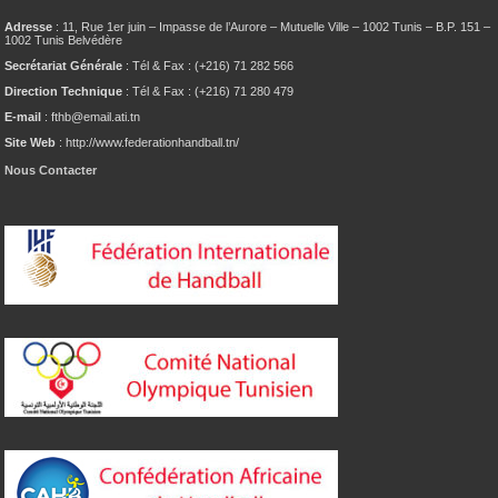
Adresse
: 11, Rue 1er juin – Impasse de l’Aurore – Mutuelle Ville – 1002 Tunis – B.P. 151 –
1002 Tunis Belvédère
Secrétariat Générale
: Tél & Fax : (+216) 71 282 566
Direction Technique
: Tél & Fax : (+216) 71 280 479
E-mail
: fthb@email.ati.tn
Site Web
: http://www.federationhandball.tn/
Nous Contacter