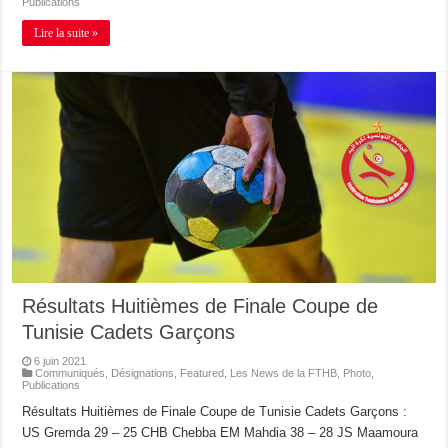
Publications
Lire la suite »
Résultats Huitièmes de Finale Coupe de
Tunisie Cadets Garçons
6 juin 2021
Communiqués
,
Désignations
,
Featured
,
Les News de la FTHB
,
Photo
,
Publications
Résultats Huitièmes de Finale Coupe de Tunisie Cadets Garçons :
US Gremda 29 – 25 CHB Chebba EM Mahdia 38 – 28 JS Maamoura