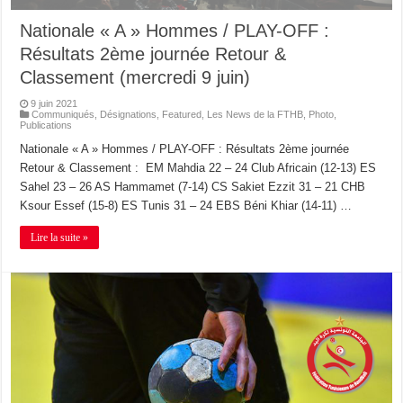
Nationale « A » Hommes / PLAY-OFF :
Résultats 2ème journée Retour &
Classement (mercredi 9 juin)
9 juin 2021
Communiqués
,
Désignations
,
Featured
,
Les News de la FTHB
,
Photo
,
Publications
Nationale « A » Hommes / PLAY-OFF : Résultats 2ème journée
Retour & Classement : EM Mahdia 22 – 24 Club Africain (12-13) ES
Sahel 23 – 26 AS Hammamet (7-14) CS Sakiet Ezzit 31 – 21 CHB
Ksour Essef (15-8) ES Tunis 31 – 24 EBS Béni Khiar (14-11) …
Lire la suite »