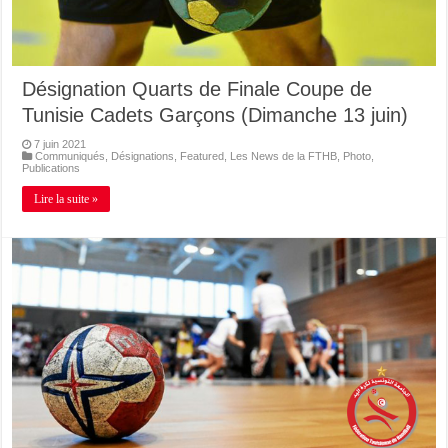
Désignation Quarts de Finale Coupe de
Tunisie Cadets Garçons (Dimanche 13 juin)
7 juin 2021
Communiqués
,
Désignations
,
Featured
,
Les News de la FTHB
,
Photo
,
Publications
Lire la suite »