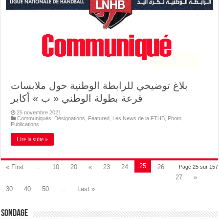
بلاغ توضيحي للرابطة الوطنية حول ملابسات
قرعة بطولة الوطني « ب » أكابر
25 novembre 2021
Communiqués
,
Désignations
,
Featured
,
Les News de la FTHB
,
Photo
,
Publications
Lire la suite »
25
« First
...
10
20
«
23
24
26
Page 25 sur 157
27
»
30
40
50
...
Last »
Sondage