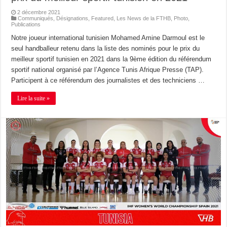
2 décembre 2021
Communiqués
,
Désignations
,
Featured
,
Les News de la FTHB
,
Photo
,
Publications
Notre joueur international tunisien Mohamed Amine Darmoul est le
seul handballeur retenu dans la liste des nominés pour le prix du
meilleur sportif tunisien en 2021 dans la 9ème édition du référendum
sportif national organisé par l’Agence Tunis Afrique Presse (TAP).
Participent à ce référendum des journalistes et des techniciens …
Lire la suite »