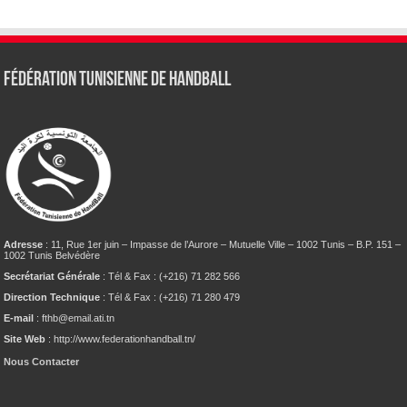
Fédération tunisienne de Handball
Adresse
: 11, Rue 1er juin – Impasse de l’Aurore – Mutuelle Ville – 1002 Tunis – B.P. 151 –
1002 Tunis Belvédère
Secrétariat Générale
: Tél & Fax : (+216) 71 282 566
Direction Technique
: Tél & Fax : (+216) 71 280 479
E-mail
: fthb@email.ati.tn
Site Web
: http://www.federationhandball.tn/
Nous Contacter