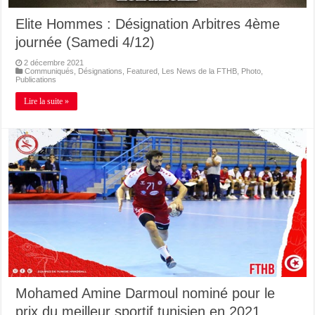
Elite Hommes : Désignation Arbitres 4ème
journée (Samedi 4/12)
2 décembre 2021
Communiqués
,
Désignations
,
Featured
,
Les News de la FTHB
,
Photo
,
Publications
Lire la suite »
Mohamed Amine Darmoul nominé pour le
prix du meilleur sportif tunisien en 2021