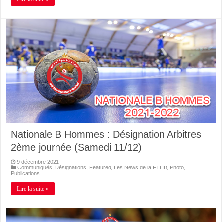
Nationale B Hommes : Désignation Arbitres
2ème journée (Samedi 11/12)
9 décembre 2021
Communiqués
,
Désignations
,
Featured
,
Les News de la FTHB
,
Photo
,
Publications
Lire la suite »