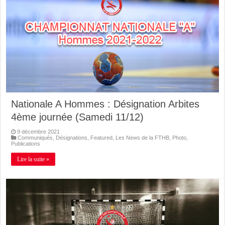
Nationale A Hommes : Désignation Arbites
4ème journée (Samedi 11/12)
9 décembre 2021
Communiqués
,
Désignations
,
Featured
,
Les News de la FTHB
,
Photo
,
Publications
Lire la suite »