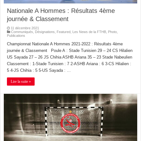
Nationale A Hommes : Résultats 4ème
journée & Classement
11 décembre 2021
Communiqués
,
Désignations
,
Featured
,
Les News de la FTHB
,
Photo
,
Publications
Championnat Nationale A Hommes 2021-2022 : Résultats 4ème
journée & Classement Poule A : Stade Tunisien 29 – 24 CS Hilalien
US Sayada 27 – 26 JS Chihia ASHB Ariana 35 – 23 Stade Nabeulien
Classement : 1-Stade Tunisien : 7 2-ASHB Ariana : 6 3-CS Hilalien :
5 4-JS Chihia : 5 5-US Sayada : …
Lire la suite »