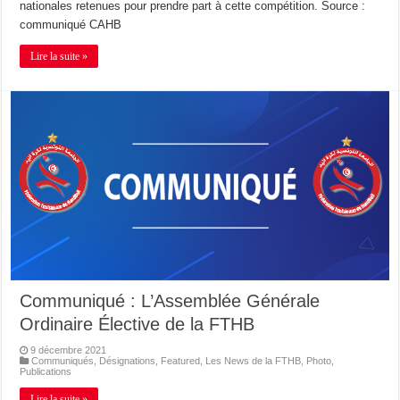
nationales retenues pour prendre part à cette compétition. Source :
communiqué CAHB
Lire la suite »
Communiqué : L’Assemblée Générale
Ordinaire Élective de la FTHB
9 décembre 2021
Communiqués
,
Désignations
,
Featured
,
Les News de la FTHB
,
Photo
,
Publications
Lire la suite »