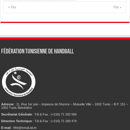
« Fév
Fév »
Fédération tunisienne de Handball
Adresse
: 11, Rue 1er juin – Impasse de l’Aurore – Mutuelle Ville – 1002 Tunis – B.P. 151 –
1002 Tunis Belvédère
Secrétariat Générale
: Tél & Fax : (+216) 71 282 566
Direction Technique
: Tél & Fax : (+216) 71 280 479
E-mail
: fthb@email.ati.tn