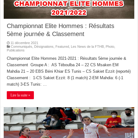
Championnat Elite Hommes : Résultats
5ème journée & Classement
11 décembre 2021
Communiqués
,
Désignations
,
Featured
,
Les News de la FTHB
,
Photo
,
Publications
Championnat Elite Hommes 2021-2021 : Résultats 5ème journée &
Classement Groupe A : AS Téboulba 24 – 22 CS Msaken EM
Mahdia 21 – 20 EBS Béni Khiar ES Tunis – CS Sakiet Ezzit (reporté)
Classement : 1-CS Sakiet Ezzit: 8 (1 match) 2-EM Mahdia: 6 (-1
match) 3-ES Tunis: …
Lire la suite »