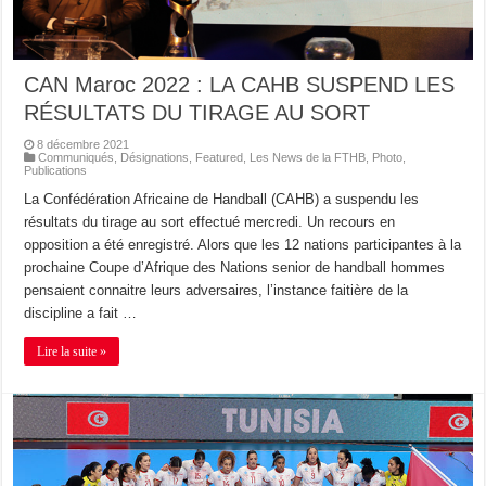
CAN Maroc 2022 : LA CAHB SUSPEND LES
RÉSULTATS DU TIRAGE AU SORT
8 décembre 2021
Communiqués
,
Désignations
,
Featured
,
Les News de la FTHB
,
Photo
,
Publications
La Confédération Africaine de Handball (CAHB) a suspendu les
résultats du tirage au sort effectué mercredi. Un recours en
opposition a été enregistré. Alors que les 12 nations participantes à la
prochaine Coupe d’Afrique des Nations senior de handball hommes
pensaient connaitre leurs adversaires, l’instance faitière de la
discipline a fait …
Lire la suite »