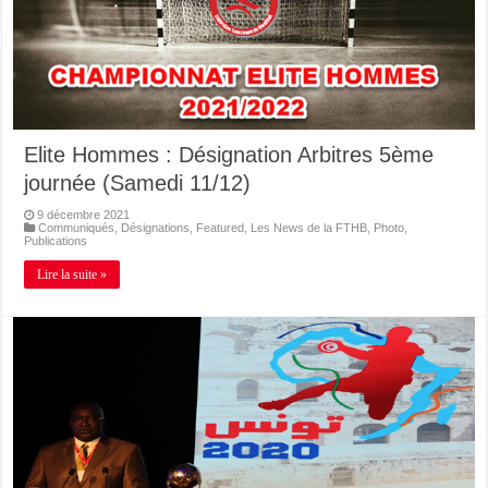
Elite Hommes : Désignation Arbitres 5ème
journée (Samedi 11/12)
9 décembre 2021
Communiqués
,
Désignations
,
Featured
,
Les News de la FTHB
,
Photo
,
Publications
Lire la suite »