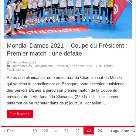
Mondial Dames 2021 – Coupe du Président :
Premier match ; une défaite
8 décembre 2021
Communiqués
,
Désignations
,
Featured
,
Les News de la FTHB
,
Photo
,
Publications
Après son élimination, du premier tour du Championnat du Monde,
qui se déroule actuellement en Espagne, notre sélection tunisienne
des Séniors Dames a perdu son premier match de la Coupe du
président de l’IHF, face à la Slovaquie (27-31). Les Tunisiennes
tenteront de se racheter dans deux jours, à l’occasion …
Lire la suite »
23
« First
...
10
20
«
21
22
24
Page 23 sur 157