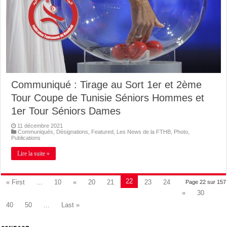
Communiqué : Tirage au Sort 1er et 2ème
Tour Coupe de Tunisie Séniors Hommes et
1er Tour Séniors Dames
11 décembre 2021
Communiqués
,
Désignations
,
Featured
,
Les News de la FTHB
,
Photo
,
Publications
Lire la suite »
22
« First
...
10
«
20
21
23
24
Page 22 sur 157
»
30
40
50
...
Last »