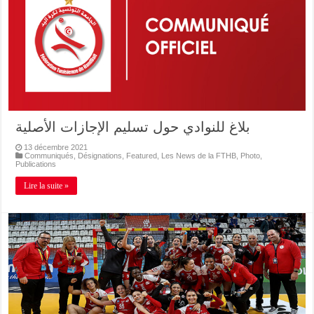
بلاغ للنوادي حول تسليم الإجازات الأصلية
13 décembre 2021
Communiqués
,
Désignations
,
Featured
,
Les News de la FTHB
,
Photo
,
Publications
Lire la suite »