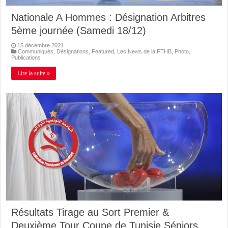
Nationale A Hommes : Désignation Arbitres
5ème journée (Samedi 18/12)
15 décembre 2021
Communiqués
,
Désignations
,
Featured
,
Les News de la FTHB
,
Photo
,
Publications
Lire la suite »
Résultats Tirage au Sort Premier &
Deuxième Tour Coupe de Tunisie Séniors