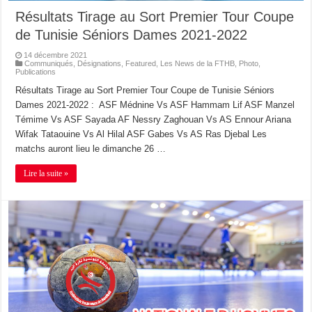
Résultats Tirage au Sort Premier Tour Coupe
de Tunisie Séniors Dames 2021-2022
14 décembre 2021
Communiqués
,
Désignations
,
Featured
,
Les News de la FTHB
,
Photo
,
Publications
Résultats Tirage au Sort Premier Tour Coupe de Tunisie Séniors
Dames 2021-2022 : ASF Médnine Vs ASF Hammam Lif ASF Manzel
Témime Vs ASF Sayada AF Nessry Zaghouan Vs AS Ennour Ariana
Wifak Tataouine Vs Al Hilal ASF Gabes Vs AS Ras Djebal Les
matchs auront lieu le dimanche 26 …
Lire la suite »