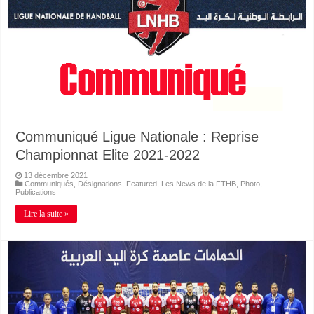
Communiqué Ligue Nationale : Reprise
Championnat Elite 2021-2022
13 décembre 2021
Communiqués
,
Désignations
,
Featured
,
Les News de la FTHB
,
Photo
,
Publications
Lire la suite »