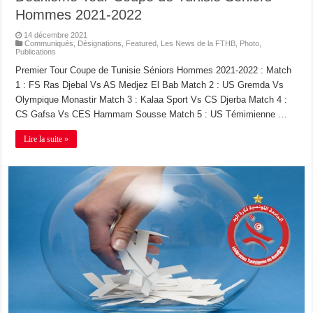
Hommes 2021-2022
14 décembre 2021
Communiqués
,
Désignations
,
Featured
,
Les News de la FTHB
,
Photo
,
Publications
Premier Tour Coupe de Tunisie Séniors Hommes 2021-2022 : Match
1 : FS Ras Djebal Vs AS Medjez El Bab Match 2 : US Gremda Vs
Olympique Monastir Match 3 : Kalaa Sport Vs CS Djerba Match 4 :
CS Gafsa Vs CES Hammam Sousse Match 5 : US Témimienne …
Lire la suite »