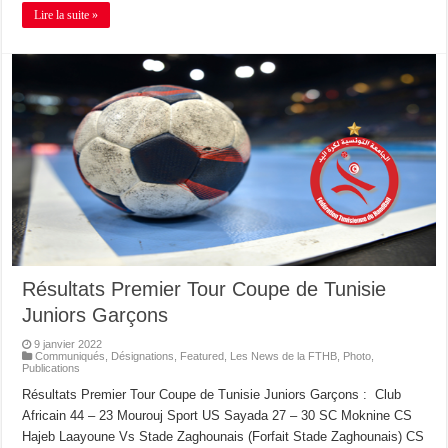
Lire la suite »
Résultats Premier Tour Coupe de Tunisie
Juniors Garçons
9 janvier 2022
Communiqués
,
Désignations
,
Featured
,
Les News de la FTHB
,
Photo
,
Publications
Résultats Premier Tour Coupe de Tunisie Juniors Garçons : Club
Africain 44 – 23 Mourouj Sport US Sayada 27 – 30 SC Moknine CS
Hajeb Laayoune Vs Stade Zaghounais (Forfait Stade Zaghounais) CS