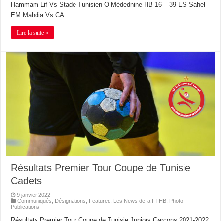
Hammam Lif Vs Stade Tunisien O Médednine HB 16 – 39 ES Sahel
EM Mahdia Vs CA …
Lire la suite »
Résultats Premier Tour Coupe de Tunisie
Cadets
9 janvier 2022
Communiqués
,
Désignations
,
Featured
,
Les News de la FTHB
,
Photo
,
Publications
Résultats Premier Tour Coupe de Tunisie Juniors Garçons 2021-2022