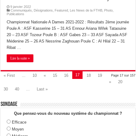
9 janvier 2022
Communiqués
,
Désignations
,
Featured
,
Les News de la FTHB
,
Photo
,
Publications
Championnat Nationale A Dames 2021-2022 : Résultats 2ème journée
Poule A : ASF Kasserine 15 – 31 AS Ennour Ariana Wifek Tataouine
20 – 23 ASF Tozeur Poule B : ASF Gabes 23 – 33 ASF Sayada ASF
Médenine 25 – 26 AS Nessrine Zaghouan Poule C : Al Hilal 22 – 31
Ribat …
Lire la suite »
17
« First
...
10
«
15
16
18
19
Page 17 sur 157
»
20
30
40
...
Last »
Sondage
Que pensez-vous du nouveau système du championnat ?
Efficace
Moyen