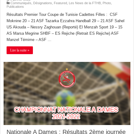
Communiqués
,
Désignations
,
Featured
,
Les News de la FTHB
,
Photo
,
Publications
Résultats Premier Tour Coupe de Tunisie Cadettes Filles : CSF
Moknine 20 – 21 ASF Tazarka Ezzahra Handball 29 – 21 ASF Sahel
US Akouda – Nessry Zaghouan (Reporté) El Menzah Sport 19 – 15
AS Marsa Megrine SHBF – ES Rejiche (Retrait ES Rejiche) ASF
Manzel Témime – ASF …
Lire la suite »
Nationale A Dames : Résultats 2ème journée