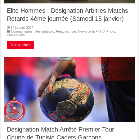
Elite Hommes : Désignation Arbitres Matchs
Retards 4ème journée (Samedi 15 janvier)
14 janvier 2022
Communiqués
,
Désignations
,
Featured
,
Les News de la FTHB
,
Photo
,
Publications
Lire la suite »
Désignation Match Arrêté Premier Tour
Coupe de Tunisie Cadets Garçons