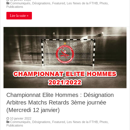
Communiqués
,
Désignations
,
Featured
,
Les News de la FTHB
,
Photo
,
Publications
Lire la suite »
Championnat Elite Hommes : Désignation
Arbitres Matchs Retards 3ème journée
(Mercredi 12 janvier)
10 janvier 2022
Communiqués
,
Désignations
,
Featured
,
Les News de la FTHB
,
Photo
,
Publications