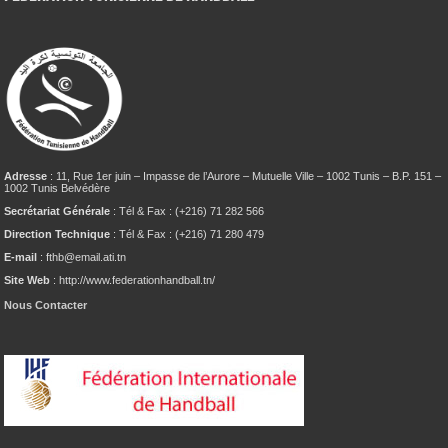
Adresse
: 11, Rue 1er juin – Impasse de l’Aurore – Mutuelle Ville – 1002 Tunis – B.P. 151 –
1002 Tunis Belvédère
Secrétariat Générale
: Tél & Fax : (+216) 71 282 566
Direction Technique
: Tél & Fax : (+216) 71 280 479
E-mail
: fthb@email.ati.tn
Site Web
: http://www.federationhandball.tn/
Nous Contacter