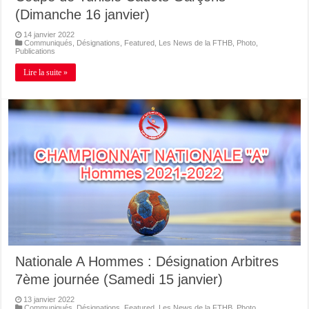
(Dimanche 16 janvier)
14 janvier 2022
Communiqués
,
Désignations
,
Featured
,
Les News de la FTHB
,
Photo
,
Publications
Lire la suite »
Nationale A Hommes : Désignation Arbitres
7ème journée (Samedi 15 janvier)
13 janvier 2022
Communiqués
,
Désignations
,
Featured
,
Les News de la FTHB
,
Photo
,