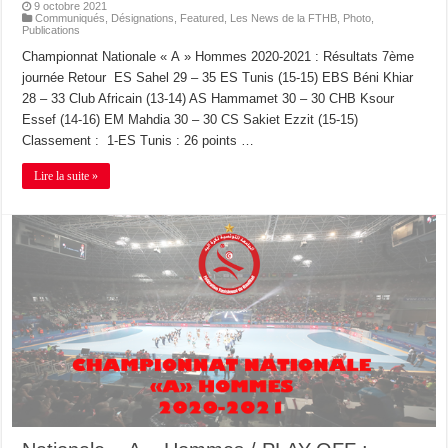
9 octobre 2021
Communiqués
,
Désignations
,
Featured
,
Les News de la FTHB
,
Photo
,
Publications
Championnat Nationale « A » Hommes 2020-2021 : Résultats 7ème
journée Retour ES Sahel 29 – 35 ES Tunis (15-15) EBS Béni Khiar
28 – 33 Club Africain (13-14) AS Hammamet 30 – 30 CHB Ksour
Essef (14-16) EM Mahdia 30 – 30 CS Sakiet Ezzit (15-15)
Classement : 1-ES Tunis : 26 points …
Lire la suite »