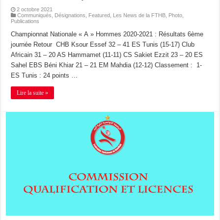
2 octobre 2021
Communiqués
,
Désignations
,
Featured
,
Les News de la FTHB
,
Photo
,
Publications
Championnat Nationale « A » Hommes 2020-2021 : Résultats 6ème
journée Retour CHB Ksour Essef 32 – 41 ES Tunis (15-17) Club
Africain 31 – 20 AS Hammamet (11-11) CS Sakiet Ezzit 23 – 20 ES
Sahel EBS Béni Khiar 21 – 21 EM Mahdia (12-12) Classement : 1-
ES Tunis : 24 points …
Lire la suite »