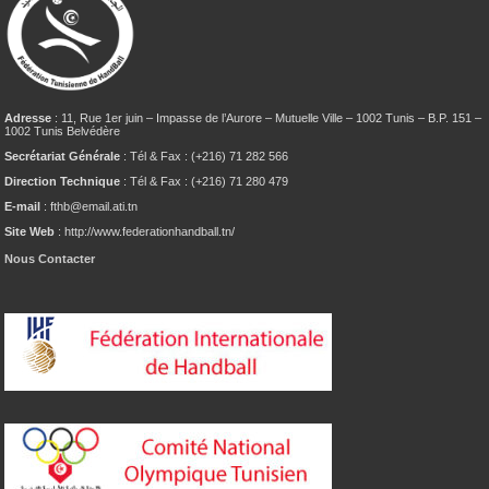
Adresse
: 11, Rue 1er juin – Impasse de l’Aurore – Mutuelle Ville – 1002 Tunis – B.P. 151 –
1002 Tunis Belvédère
Secrétariat Générale
: Tél & Fax : (+216) 71 282 566
Direction Technique
: Tél & Fax : (+216) 71 280 479
E-mail
: fthb@email.ati.tn
Site Web
: http://www.federationhandball.tn/
Nous Contacter