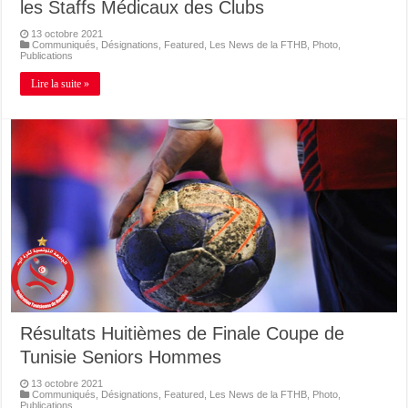
les Staffs Médicaux des Clubs
13 octobre 2021
Communiqués
,
Désignations
,
Featured
,
Les News de la FTHB
,
Photo
,
Publications
Lire la suite »
Résultats Huitièmes de Finale Coupe de
Tunisie Seniors Hommes
13 octobre 2021
Communiqués
,
Désignations
,
Featured
,
Les News de la FTHB
,
Photo
,
Publications