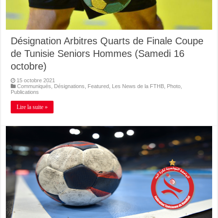
Désignation Arbitres Quarts de Finale Coupe
de Tunisie Seniors Hommes (Samedi 16
octobre)
15 octobre 2021
Communiqués
,
Désignations
,
Featured
,
Les News de la FTHB
,
Photo
,
Publications
Lire la suite »