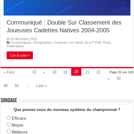
Communiqué : Double Sur Classement des
Joueuses Cadettes Natives 2004-2005
29 décembre 2021
Communiqués
,
Désignations
,
Featured
,
Les News de la FTHB
,
Photo
,
Publications
Lire la suite »
20
« First
...
10
«
18
19
21
22
Page 20 sur 163
»
30
40
50
...
Last »
Sondage
Que pensez-vous du nouveau système du championnat ?
Efficace
Moyen
Médiocre