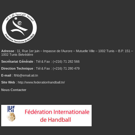
Adresse
: 11, Rue 1er juin – Impasse de l’Aurore – Mutuelle Ville – 1002 Tunis – B.P. 151 –
1002 Tunis Belvédère
Secrétariat Générale
: Tél & Fax : (+216) 71 282 566
Direction Technique
: Tél & Fax : (+216) 71 280 479
E-mail
: fthb@email.ati.tn
Site Web
: http://www.federationhandball.tn/
Nous Contacter