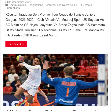
31 décembre 2021
Communiqués
,
Désignations
,
Featured
,
Les News de la FTHB
,
Photo
,
Publications
Résultat Tirage au Sort Premier Tour Coupe de Tunisie Juniors
Garçons 2021-2022 : Club Africain Vs Mourouj Sport US Sayada Vs
SC Moknine CS Hajeb Laayoune Vs Stade Zaghounais CS Hammam
Lif Vs Stade Tunisien O Médednine HB Vs ES Sahel EM Mahdia Vs
CA Bizertin CHB Ksour Essef Vs …
Lire la suite »