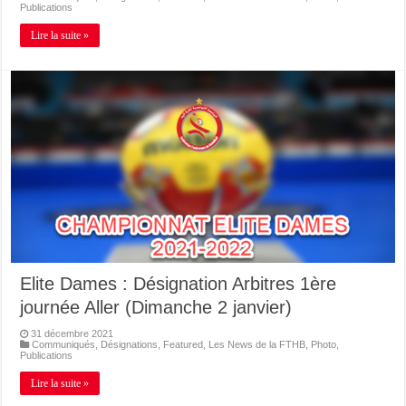
Publications
Lire la suite »
Elite Dames : Désignation Arbitres 1ère
journée Aller (Dimanche 2 janvier)
31 décembre 2021
Communiqués
,
Désignations
,
Featured
,
Les News de la FTHB
,
Photo
,
Publications
Lire la suite »