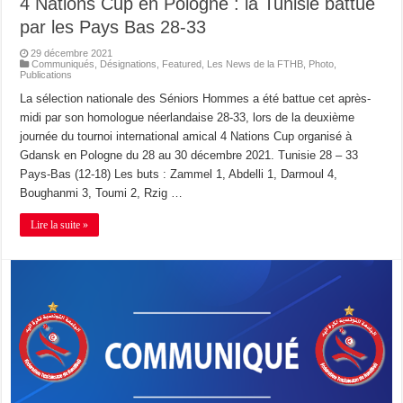
4 Nations Cup en Pologne : la Tunisie battue
par les Pays Bas 28-33
29 décembre 2021
Communiqués
,
Désignations
,
Featured
,
Les News de la FTHB
,
Photo
,
Publications
La sélection nationale des Séniors Hommes a été battue cet après-
midi par son homologue néerlandaise 28-33, lors de la deuxième
journée du tournoi international amical 4 Nations Cup organisé à
Gdansk en Pologne du 28 au 30 décembre 2021. Tunisie 28 – 33
Pays-Bas (12-18) Les buts : Zammel 1, Abdelli 1, Darmoul 4,
Boughanmi 3, Toumi 2, Rzig …
Lire la suite »