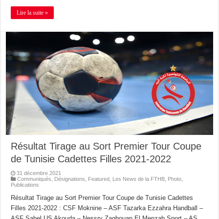
Lire la suite »
Résultat Tirage au Sort Premier Tour Coupe
de Tunisie Cadettes Filles 2021-2022
31 décembre 2021
Communiqués
,
Désignations
,
Featured
,
Les News de la FTHB
,
Photo
,
Publications
Résultat Tirage au Sort Premier Tour Coupe de Tunisie Cadettes
Filles 2021-2022 : CSF Moknine – ASF Tazarka Ezzahra Handball –
ASF Sahel US Akouda – Nessry Zaghouan El Menzah Sport – AS