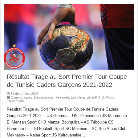
Résultat Tirage au Sort Premier Tour Coupe
de Tunisie Cadets Garçons 2021-2022
31 décembre 2021
Communiqués
,
Désignations
,
Featured
,
Les News de la FTHB
,
Photo
,
Publications
Résultat Tirage au Sort Premier Tour Coupe de Tunisie Cadets
Garçons 2021-2022 : US Gremda – US Témimienne JS Maamoura –
El Menzah Sport CHB Manzel Bourguiba – AS Téboulba CS
Hammam Lif – El Fouledh Sport SC Moknine – SC Ben Arous Club
Meknassy – Kalaa Sport JS Kairouanaise …