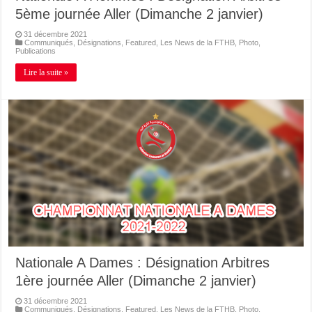
5ème journée Aller (Dimanche 2 janvier)
31 décembre 2021
Communiqués
,
Désignations
,
Featured
,
Les News de la FTHB
,
Photo
,
Publications
Lire la suite »
Nationale A Dames : Désignation Arbitres
1ère journée Aller (Dimanche 2 janvier)
31 décembre 2021
Communiqués
,
Désignations
,
Featured
,
Les News de la FTHB
,
Photo
,