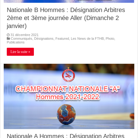
Nationale B Hommes : Désignation Arbitres
2ème et 3ème journée Aller (Dimanche 2
janvier)
31 décembre 2021
Communiqués
,
Désignations
,
Featured
,
Les News de la FTHB
,
Photo
,
Publications
Lire la suite »
Nationale A Hommes : Désignation Arbitres