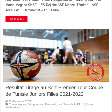
Marsa Megrine SHBF – ES Rejiche ASF Manzel Témime – ASF
Tozeur ASF Hammamet – CS Djerba …
Lire la suite »
Résultat Tirage au Sort Premier Tour Coupe
de Tunisie Juniors Filles 2021-2022
31 décembre 2021
Communiqués
,
Désignations
,
Featured
,
Les News de la FTHB
,
Photo
,
Publications