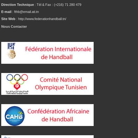
Direction Technique
: Tél & Fax : (+216) 71 280 479
E-mail
: fthb@email.ati.tn
Site Web
: http://www.federationhandball.tn/
Nous Contacter