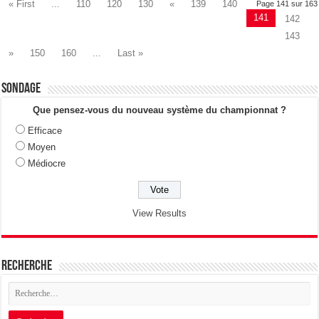
« First
...
110
120
130
«
139
140
Page 141 sur 163
141
142
143
»
150
160
...
Last »
Sondage
Que pensez-vous du nouveau système du championnat ?
Efficace
Moyen
Médiocre
View Results
Recherche