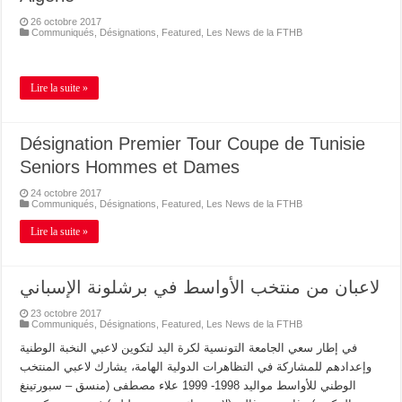
26 octobre 2017
Communiqués
,
Désignations
,
Featured
,
Les News de la FTHB
Lire la suite »
Désignation Premier Tour Coupe de Tunisie
Seniors Hommes et Dames
24 octobre 2017
Communiqués
,
Désignations
,
Featured
,
Les News de la FTHB
Lire la suite »
لاعبان من منتخب الأواسط في برشلونة الإسباني
23 octobre 2017
Communiqués
,
Désignations
,
Featured
,
Les News de la FTHB
في إطار سعي الجامعة التونسية لكرة اليد لتكوين لاعبي النخبة الوطنية
وإعدادهم للمشاركة في التظاهرات الدولية الهامة، يشارك لاعبي المنتخب
الوطني للأواسط مواليد 1998- 1999 علاء مصطفى (منسق – سبورتينغ