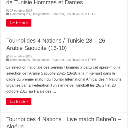
de Tunisie Hommes et Dames
27 octobre 2017
Communiqués
,
Désignations
,
Featured
,
Les News de la FTHB
Lire la suite »
Tournoi des 4 Nations / Tunisie 28 – 26
Arabie Saoudite (16-10)
26 octobre 2017
Communiqués
,
Désignations
,
Featured
,
Les News de la FTHB
La sélection nationale des Seniors Hommes a battu cet après-midi la
sélection de l’Arabie Saoudite 28-26 (16-10 à la mi-temps) dans le
cadre du premier match du Tournoi International Amical des 4 Nations
organisé par la Fédération Tunisienne de Handball les 26, 27 et 28
octobre 2017 au Palais des …
Lire la suite »
Tournoi des 4 Nations : Live match Bahreïn –
Algérie