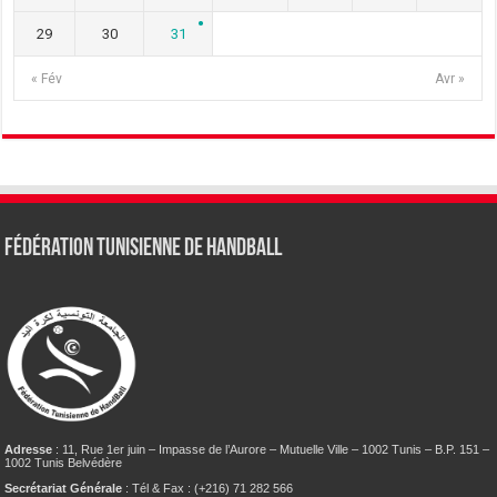
29
30
31
« Fév
Avr »
Fédération tunisienne de Handball
Adresse
: 11, Rue 1er juin – Impasse de l’Aurore – Mutuelle Ville – 1002 Tunis – B.P. 151 –
1002 Tunis Belvédère
Secrétariat Générale
: Tél & Fax : (+216) 71 282 566