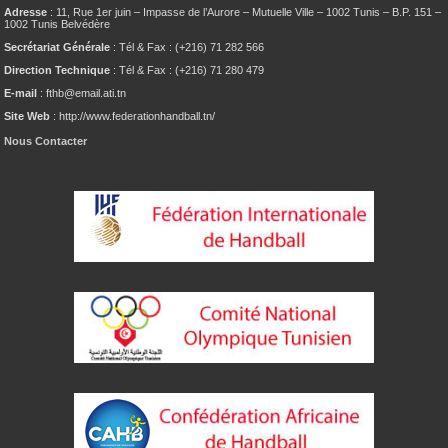
Adresse
: 11, Rue 1er juin – Impasse de l’Aurore – Mutuelle Ville – 1002 Tunis – B.P. 151 –
1002 Tunis Belvédère
Secrétariat Générale
: Tél & Fax : (+216) 71 282 566
Direction Technique
: Tél & Fax : (+216) 71 280 479
E-mail
: fthb@email.ati.tn
Site Web
: http://www.federationhandball.tn/
Nous Contacter