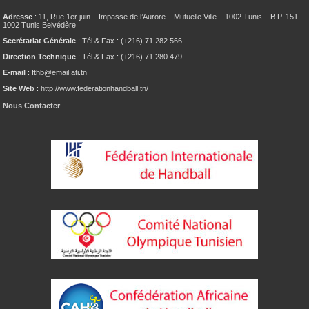
Adresse
: 11, Rue 1er juin – Impasse de l’Aurore – Mutuelle Ville – 1002 Tunis – B.P. 151 –
1002 Tunis Belvédère
Secrétariat Générale
: Tél & Fax : (+216) 71 282 566
Direction Technique
: Tél & Fax : (+216) 71 280 479
E-mail
: fthb@email.ati.tn
Site Web
: http://www.federationhandball.tn/
Nous Contacter