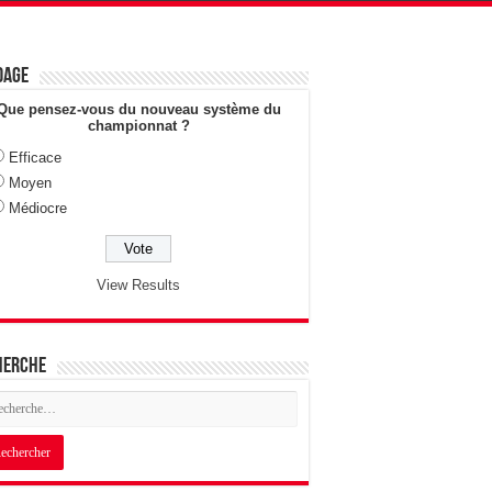
dage
Que pensez-vous du nouveau système du
championnat ?
Efficace
Moyen
Médiocre
View Results
herche