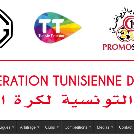
Ligues
Arbitrage
Clubs
Compétitions
Médias
Contact