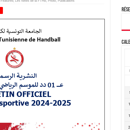
,
Featured
,
Les News de la FTHB
,
Photo
,
Publications
Rés
+
Cale