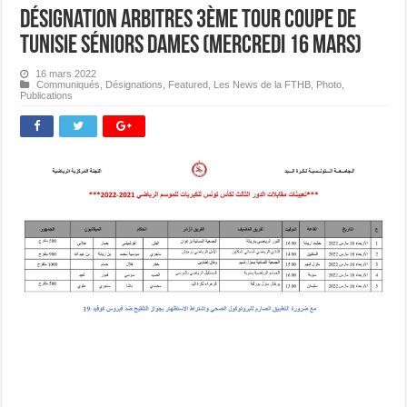
Désignation Arbitres 3ème Tour Coupe de
Tunisie Séniors Dames (Mercredi 16 mars)
16 mars 2022
Communiqués
,
Désignations
,
Featured
,
Les News de la FTHB
,
Photo
,
Publications