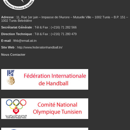
Adresse
: 11, Rue 1er juin – Impasse de l’Aurore – Mutuelle Ville – 1002 Tunis – B.P. 151 –
1002 Tunis Belvédère
Secrétariat Générale
: Tél & Fax : (+216) 71 282 566
Direction Technique
: Tél & Fax : (+216) 71 280 479
E-mail
: fthb@email.ati.tn
Site Web
: http://www.federationhandball.tn/
Nous Contacter