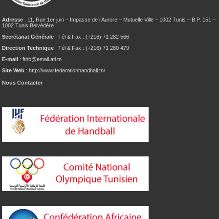
Adresse
: 11, Rue 1er juin – Impasse de l’Aurore – Mutuelle Ville – 1002 Tunis – B.P. 151 –
1002 Tunis Belvédère
Secrétariat Générale
: Tél & Fax : (+216) 71 282 566
Direction Technique
: Tél & Fax : (+216) 71 280 479
E-mail
: fthb@email.ati.tn
Site Web
: http://www.federationhandball.tn/
Nous Contacter