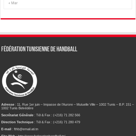
« Mar
Fédération tunisienne de Handball
Adresse
: 11, Rue 1er juin – Impasse de l’Aurore – Mutuelle Ville – 1002 Tunis – B.P. 151 –
1002 Tunis Belvédère
Secrétariat Générale
: Tél & Fax : (+216) 71 282 566
Direction Technique
: Tél & Fax : (+216) 71 280 479
E-mail
: fthb@email.ati.tn