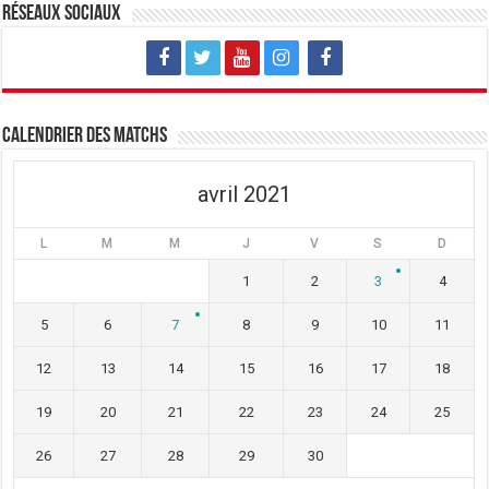
v
u
v
Réseaux sociaux
e
v
e
l
e
l
l
l
l
e
l
e
f
e
f
e
f
e
n
e
n
ê
n
ê
t
ê
t
Calendrier des matchs
r
t
r
e
r
e
)
e
)
)
avril 2021
L
M
M
J
V
S
D
1
2
3
4
5
6
7
8
9
10
11
12
13
14
15
16
17
18
19
20
21
22
23
24
25
26
27
28
29
30