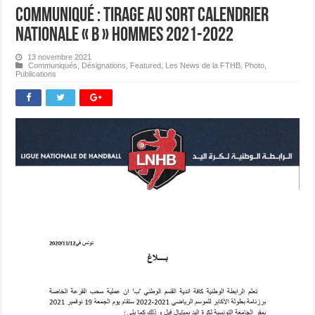
Communiqué : Tirage au Sort Calendrier
Nationale « B » Hommes 2021-2022
13 novembre 2021
Communiqués
,
Désignations
,
Featured
,
Les News de la FTHB
,
Photo
,
Publications