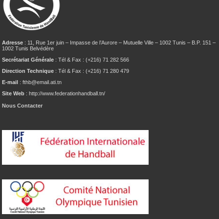
Adresse
: 11, Rue 1er juin – Impasse de l’Aurore – Mutuelle Ville – 1002 Tunis – B.P. 151 –
1002 Tunis Belvédère
Secrétariat Générale
: Tél & Fax : (+216) 71 282 566
Direction Technique
: Tél & Fax : (+216) 71 280 479
E-mail
: fthb@email.ati.tn
Site Web
: http://www.federationhandball.tn/
Nous Contacter