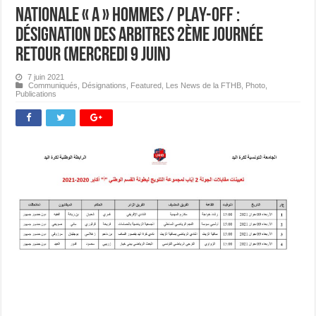
Nationale « A » Hommes / PLAY-OFF :
Désignation des Arbitres 2ème journée
Retour (mercredi 9 juin)
7 juin 2021
Communiqués
,
Désignations
,
Featured
,
Les News de la FTHB
,
Photo
,
Publications