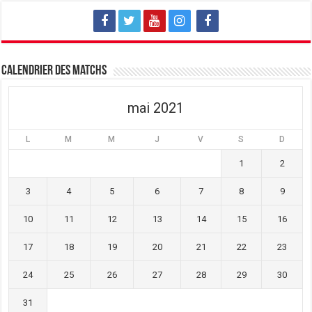
l
e
l
l
l
l
e
l
e
f
e
f
e
f
e
n
e
n
ê
n
ê
t
ê
t
Calendrier des matchs
r
t
r
e
r
e
)
e
)
)
mai 2021
L
M
M
J
V
S
D
1
2
3
4
5
6
7
8
9
10
11
12
13
14
15
16
17
18
19
20
21
22
23
24
25
26
27
28
29
30
31