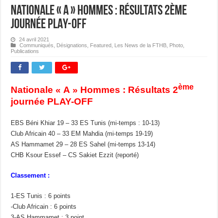
Nationale « A » Hommes : Résultats 2ème
journée PLAY-OFF
24 avril 2021
Communiqués
,
Désignations
,
Featured
,
Les News de la FTHB
,
Photo
,
Publications
ème
Nationale « A » Hommes : Résultats 2
journée PLAY-OFF
EBS Béni Khiar 19 – 33 ES Tunis (mi-temps : 10-13)
Club Africain 40 – 33 EM Mahdia (mi-temps 19-19)
AS Hammamet 29 – 28 ES Sahel (mi-temps 13-14)
CHB Ksour Essef – CS Sakiet Ezzit (reporté)
Classement :
1-ES Tunis : 6 points
-Club Africain : 6 points
3-AS Hammamet : 3 point