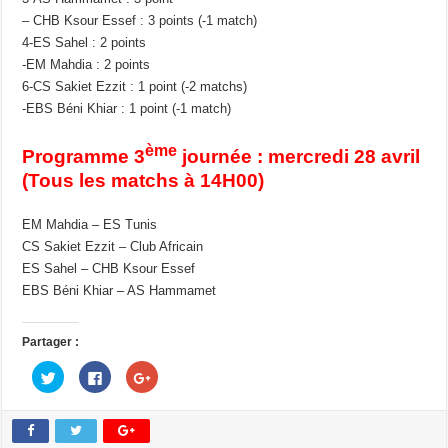
– CHB Ksour Essef : 3 points (-1 match)
4-ES Sahel : 2 points
-EM Mahdia : 2 points
6-CS Sakiet Ezzit : 1 point (-2 matchs)
-EBS Béni Khiar : 1 point (-1 match)
ème
Programme 3
journée : mercredi 28 avril
(Tous les matchs à 14H00)
EM Mahdia – ES Tunis
CS Sakiet Ezzit – Club Africain
ES Sahel – CHB Ksour Essef
EBS Béni Khiar – AS Hammamet
Partager :
C
C
C
l
l
l
i
i
i
q
q
q
u
u
u
e
e
e
z
z
z