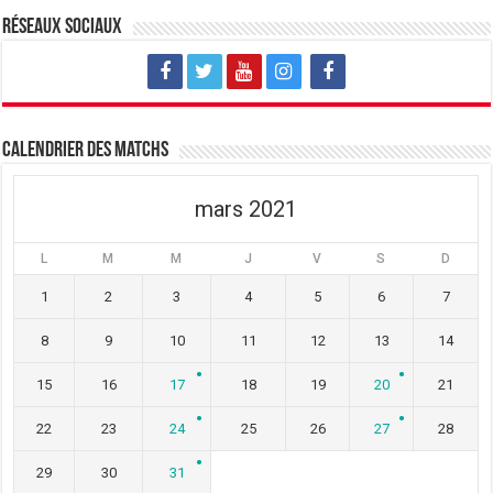
u
o
u
v
u
v
Réseaux sociaux
e
v
e
l
e
l
l
l
l
e
l
e
f
e
f
e
f
e
n
e
n
ê
n
ê
t
ê
t
Calendrier des matchs
r
t
r
e
r
e
)
e
)
)
mars 2021
L
M
M
J
V
S
D
1
2
3
4
5
6
7
8
9
10
11
12
13
14
15
16
17
18
19
20
21
22
23
24
25
26
27
28
29
30
31