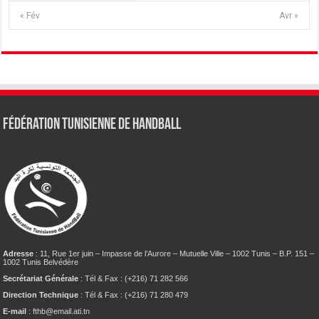
« Fév
Avr »
Fédération tunisienne de Handball
Adresse
: 11, Rue 1er juin – Impasse de l’Aurore – Mutuelle Ville – 1002 Tunis – B.P. 151 –
1002 Tunis Belvédère
Secrétariat Générale
: Tél & Fax : (+216) 71 282 566
Direction Technique
: Tél & Fax : (+216) 71 280 479
E-mail
: fthb@email.ati.tn