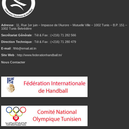
Adresse
: 11, Rue 1er juin – Impasse de l’Aurore – Mutuelle Ville – 1002 Tunis – B.P. 151 –
1002 Tunis Belvédère
Secrétariat Générale
: Tél & Fax : (+216) 71 282 566
Direction Technique
: Tél & Fax : (+216) 71 280 479
E-mail
: fthb@email.ati.tn
Site Web
: http://www.federationhandball.tn/
Nous Contacter