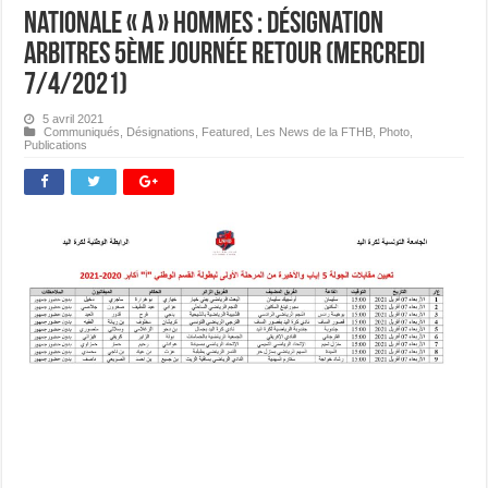
Nationale « A » Hommes : désignation
Arbitres 5ème journée Retour (mercredi
7/4/2021)
5 avril 2021
Communiqués
,
Désignations
,
Featured
,
Les News de la FTHB
,
Photo
,
Publications