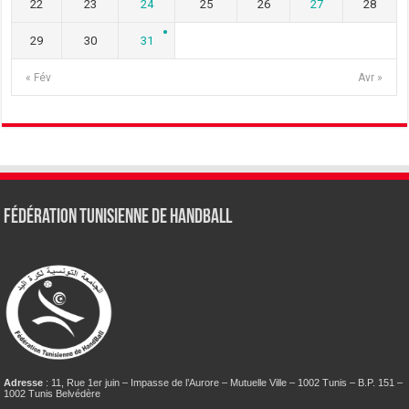
22
23
24
25
26
27
28
29
30
31
« Fév
Avr »
Fédération tunisienne de Handball
Adresse
: 11, Rue 1er juin – Impasse de l’Aurore – Mutuelle Ville – 1002 Tunis – B.P. 151 –
1002 Tunis Belvédère