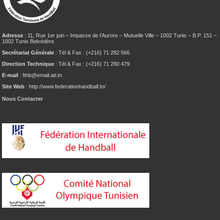
Adresse
: 11, Rue 1er juin – Impasse de l’Aurore – Mutuelle Ville – 1002 Tunis – B.P. 151 –
1002 Tunis Belvédère
Secrétariat Générale
: Tél & Fax : (+216) 71 282 566
Direction Technique
: Tél & Fax : (+216) 71 280 479
E-mail
: fthb@email.ati.tn
Site Web
: http://www.federationhandball.tn/
Nous Contacter