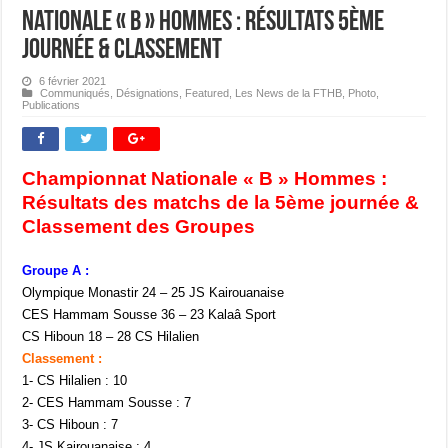
Nationale « B » Hommes : Résultats 5ème
journée & classement
6 février 2021
Communiqués
,
Désignations
,
Featured
,
Les News de la FTHB
,
Photo
,
Publications
Championnat Nationale « B » Hommes :
Résultats des matchs de la 5ème journée &
Classement des Groupes
Groupe A :
Olympique Monastir 24 – 25 JS Kairouanaise
CES Hammam Sousse 36 – 23 Kalaâ Sport
CS Hiboun 18 – 28 CS Hilalien
Classement :
1- CS Hilalien : 10
2- CES Hammam Sousse : 7
3- CS Hiboun : 7
4- JS Kairouanaise : 4