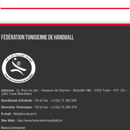
Fédération tunisienne de Handball
Adresse
: 11, Rue 1er juin – Impasse de l’Aurore – Mutuelle Ville – 1002 Tunis – B.P. 151 –
1002 Tunis Belvédère
Secrétariat Générale
: Tél & Fax : (+216) 71 282 566
Direction Technique
: Tél & Fax : (+216) 71 280 479
E-mail
: fthb@email.ati.tn
Site Web
: http://www.federationhandball.tn/
Nous Contacter