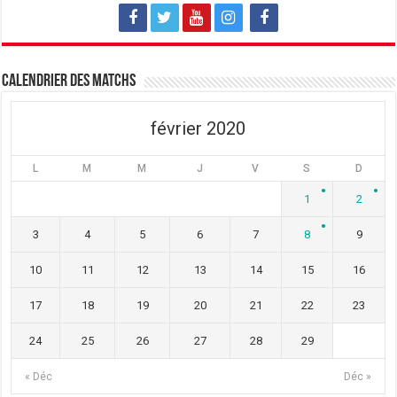
l
l
l
e
l
e
f
e
f
e
f
e
n
e
n
ê
n
ê
t
ê
t
Calendrier des matchs
r
t
r
e
r
e
)
e
)
)
février 2020
L
M
M
J
V
S
D
1
2
3
4
5
6
7
8
9
10
11
12
13
14
15
16
17
18
19
20
21
22
23
24
25
26
27
28
29
« Déc
Déc »