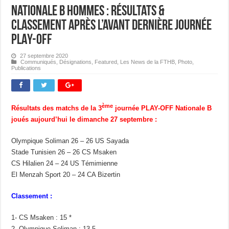
Nationale B Hommes : Résultats &
Classement après l’avant dernière journée
PLAY-OFF
27 septembre 2020
Communiqués
,
Désignations
,
Featured
,
Les News de la FTHB
,
Photo
,
Publications
ème
Résultats des matchs de la 3
journée PLAY-OFF Nationale B
joués aujourd’hui le dimanche 27 septembre :
Olympique Soliman 26 – 26 US Sayada
Stade Tunisien 26 – 26 CS Msaken
CS Hilalien 24 – 24 US Témimienne
El Menzah Sport 20 – 24 CA Bizertin
Classement
:
1- CS Msaken : 15 *
2- Olympique Soliman : 13.5