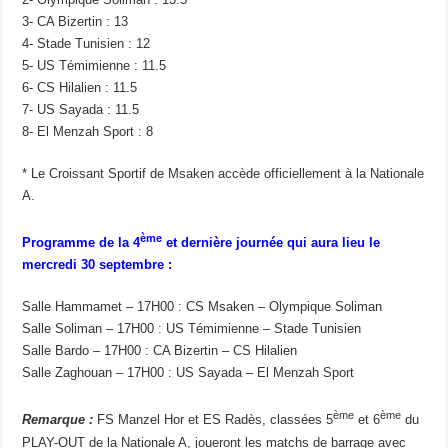
3- CA Bizertin : 13
4- Stade Tunisien : 12
5- US Témimienne : 11.5
6- CS Hilalien : 11.5
7- US Sayada : 11.5
8- El Menzah Sport : 8
* Le Croissant Sportif de Msaken accède officiellement à la Nationale
A.
ème
Programme de la 4
et dernière journée qui aura lieu le
mercredi 30 septembre :
Salle Hammamet – 17H00 : CS Msaken – Olympique Soliman
Salle Soliman – 17H00 : US Témimienne – Stade Tunisien
Salle Bardo – 17H00 : CA Bizertin – CS Hilalien
Salle Zaghouan – 17H00 : US Sayada – El Menzah Sport
ème
ème
Remarque :
FS Manzel Hor et ES Radès, classées 5
et 6
du
PLAY-OUT de la Nationale A, joueront les matchs de barrage avec