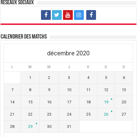
v
u
v
Réseaux sociaux
e
v
e
l
e
l
l
l
l
e
l
e
f
e
f
e
f
e
n
e
n
ê
n
ê
t
ê
t
Calendrier des matchs
r
t
r
e
r
e
)
e
)
)
décembre 2020
L
M
M
J
V
S
D
1
2
3
4
5
6
7
8
9
10
11
12
13
14
15
16
17
18
19
20
21
22
23
24
25
26
27
28
29
30
31