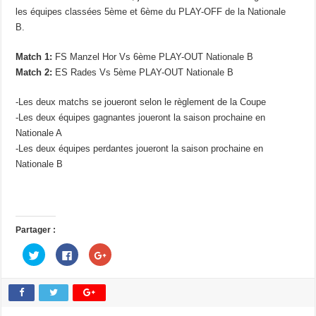
les équipes classées 5ème et 6ème du PLAY-OFF de la Nationale
B.
Match 1:
FS Manzel Hor Vs 6ème PLAY-OUT Nationale B
Match 2:
ES Rades Vs 5ème PLAY-OUT Nationale B
-Les deux matchs se joueront selon le règlement de la Coupe
-Les deux équipes gagnantes joueront la saison prochaine en
Nationale A
-Les deux équipes perdantes joueront la saison prochaine en
Nationale B
Partager :
C
C
C
l
l
l
i
i
i
q
q
q
u
u
u
e
e
e
z
z
z
p
p
p