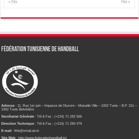
« Fév
Fév »
Fédération tunisienne de Handball
Adresse
: 11, Rue 1er juin – Impasse de l’Aurore – Mutuelle Ville – 1002 Tunis – B.P. 151 –
1002 Tunis Belvédère
Secrétariat Générale
: Tél & Fax : (+216) 71 282 566
Direction Technique
: Tél & Fax : (+216) 71 280 479
E-mail
: fthb@email.ati.tn
Site Web
: http://www.federationhandball.tn/