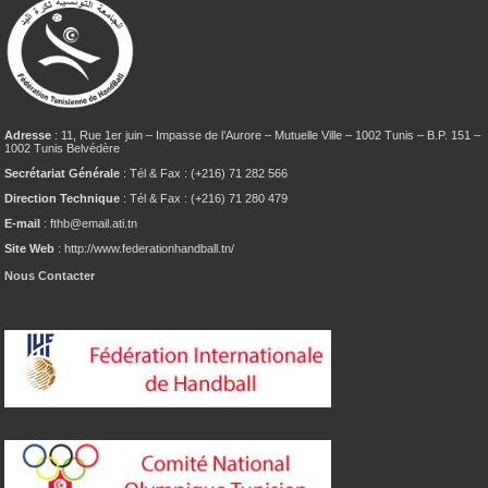
Adresse
: 11, Rue 1er juin – Impasse de l’Aurore – Mutuelle Ville – 1002 Tunis – B.P. 151 –
1002 Tunis Belvédère
Secrétariat Générale
: Tél & Fax : (+216) 71 282 566
Direction Technique
: Tél & Fax : (+216) 71 280 479
E-mail
: fthb@email.ati.tn
Site Web
: http://www.federationhandball.tn/
Nous Contacter