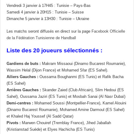
Vendredi 3 janvier à 17H45 : Tunisie – Pays-Bas
Samedi 4 janvier à 20H15 : Tunisie – Suisse
Dimanche 5 janvier à 13H30 : Tunisie – Ukraine
Les matchs seront diffusés en direct sur la page
Facebook Officielle
de la Fédération Tunisienne de Handball
Liste des 20 joueurs sélectionnés :
Gardiens de buts :
Makram Missaoui (Dinamo Bucarest Roumanie),
Wassim Helal (Dijon France) et Mohamed Sfar (ES Sahel).
Ailiers Gauches :
Oussama Boughanmi (ES Tunis) et Rafik Bacha
(ES Sahel)
Arrières Gauches :
Skander Zaied (Club Africain), Slim Hedoui (ES
Sahel), Oussama Jaziri (ES Tunis) et Mosbah Sanai (Al Nasr Dubaï)
Demi-centres :
Mohamed Soussi (Montpellier-France), Kamel Alouini
(Dinamo Bucarest Roumanie), Mohamed Amine Darmoul (ES Sahel)
et Khaled Haj Youssef (Al Sadd Qatar)
Pivots :
Marwen Chouiref (Tremblay France), Jihed Jaballah
(Kristianstad Suède) et Elyes Hachicha (ES Tunis)