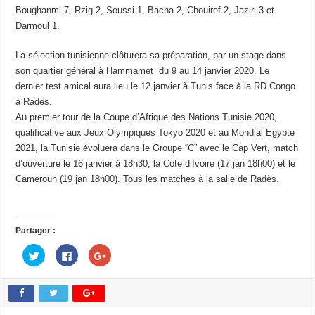
Boughanmi 7, Rzig 2, Soussi 1, Bacha 2, Chouiref 2, Jaziri 3 et
Darmoul 1.
La sélection tunisienne clôturera sa préparation, par un stage dans
son quartier général à Hammamet du 9 au 14 janvier 2020. Le
dernier test amical aura lieu le 12 janvier à Tunis face à la RD Congo
à Rades.
Au premier tour de la Coupe d’Afrique des Nations Tunisie 2020,
qualificative aux Jeux Olympiques Tokyo 2020 et au Mondial Egypte
2021, la Tunisie évoluera dans le Groupe “C” avec le Cap Vert, match
d’ouverture le 16 janvier à 18h30, la Cote d’Ivoire (17 jan 18h00) et le
Cameroun (19 jan 18h00). Tous les matches à la salle de Radès.
Partager :
C
C
C
l
l
l
i
i
i
q
q
q
u
u
u
e
e
e
z
z
z
p
p
p