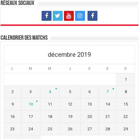
v
u
v
Réseaux sociaux
e
v
e
l
e
l
l
l
l
e
l
e
f
e
f
e
f
e
n
e
n
ê
n
ê
t
ê
t
Calendrier des matchs
r
t
r
e
r
e
)
e
)
)
décembre 2019
L
M
M
J
V
S
D
1
2
3
4
5
6
7
8
9
10
11
12
13
14
15
16
17
18
19
20
21
22
23
24
25
26
27
28
29