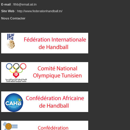
E-mail
: fthb@email.ati.tn
Site Web
: http://www.federationhandball.tn/
Nous Contacter