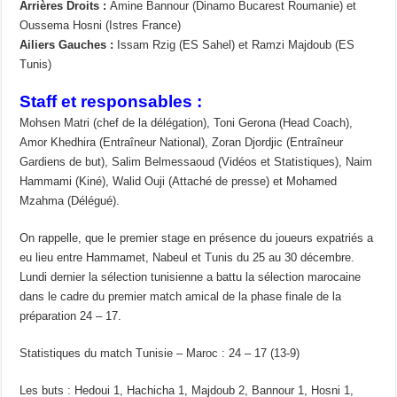
Arrières Droits :
Amine Bannour (Dinamo Bucarest Roumanie) et
Oussema Hosni (Istres France)
Ailiers Gauches :
Issam Rzig (ES Sahel) et Ramzi Majdoub (ES
Tunis)
Staff et responsables :
Mohsen Matri (chef de la délégation), Toni Gerona (Head Coach),
Amor Khedhira (Entraîneur National), Zoran Djordjic (Entraîneur
Gardiens de but), Salim Belmessaoud (Vidéos et Statistiques), Naim
Hammami (Kiné), Walid Ouji (Attaché de presse) et Mohamed
Mzahma (Délégué).
On rappelle, que le premier stage en présence du joueurs expatriés a
eu lieu entre Hammamet, Nabeul et Tunis du 25 au 30 décembre.
Lundi dernier la sélection tunisienne a battu la sélection marocaine
dans le cadre du premier match amical de la phase finale de la
préparation 24 – 17.
Statistiques du match Tunisie – Maroc : 24 – 17 (13-9)
Les buts : Hedoui 1, Hachicha 1, Majdoub 2, Bannour 1, Hosni 1,