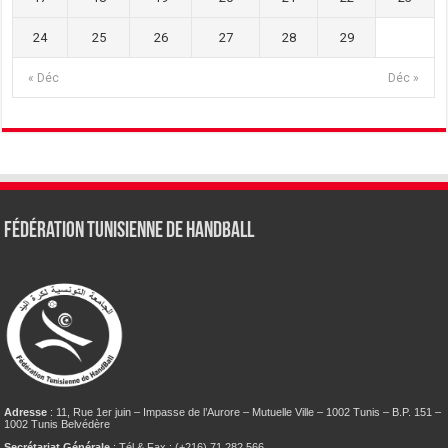
24
25
26
27
28
29
« Déc
Déc »
Fédération tunisienne de Handball
Adresse
: 11, Rue 1er juin – Impasse de l’Aurore – Mutuelle Ville – 1002 Tunis – B.P. 151 –
1002 Tunis Belvédère
Secrétariat Générale
: Tél & Fax : (+216) 71 282 566