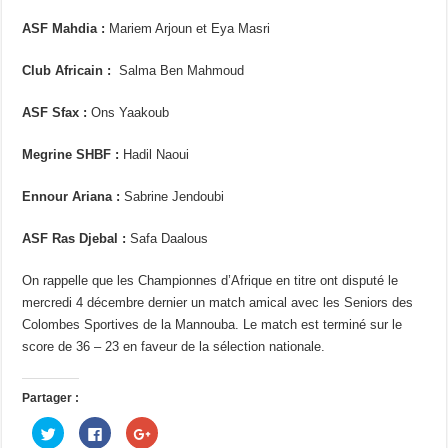
ASF Mahdia :
Mariem Arjoun et Eya Masri
Club Africain :
Salma Ben Mahmoud
ASF Sfax :
Ons Yaakoub
Megrine SHBF :
Hadil Naoui
Ennour Ariana :
Sabrine Jendoubi
ASF Ras Djebal :
Safa Daalous
On rappelle que les Championnes d’Afrique en titre ont disputé le
mercredi 4 décembre dernier un match amical avec les Seniors des
Colombes Sportives de la Mannouba. Le match est terminé sur le
score de 36 – 23 en faveur de la sélection nationale.
Partager :
C
C
C
l
l
l