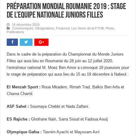
Préparation Mondial Roumanie 2019 : Stage
de l’Equipe Nationale Juniors Filles
16 décembre 2019
Communiqués
,
Désignations
,
Featured
,
Les News de la FTHB
,
Photo
,
Publications
Dans le cadre de la préparation du Championnat du Monde Juniors
Filles qui aura lieu en Roumanie du 28 juin au 12 juillet 2020,
l’entraîneur national M. Moez Ben Amor a convoqué 18 joueuses pour
le stage de préparation qui aura lieu du 15 au 19 décembre à Nabeul :
El Menzah Sport :
Roua Mkadem, Rimeh Trad, Balkis Ben Arfa et
Chama Chamli
ASF Sahel :
Soumaya Chebbi et Nada Zalfani.
ES Rajiche :
Ghofrane Nairi, Sarra Sioud et Fadoua Aouij
Olympique Gafsa :
Tasnim Ayachi et Mayssam Azri