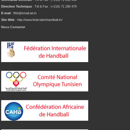
Direction Technique
: Tél & Fax : (+216) 71 280 479
E-mail
: fthb@email.ati.tn
Site Web
: http://www.federationhandball.tn/
Nous Contacter