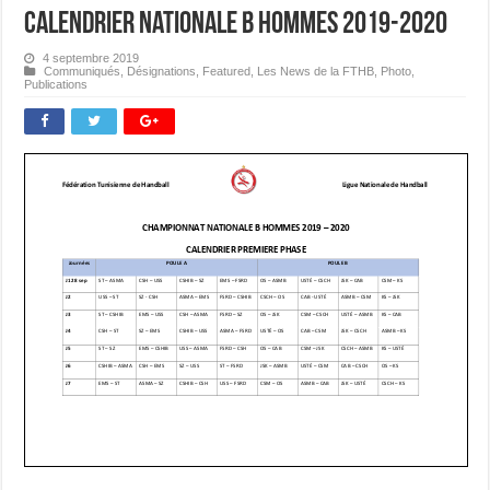
Calendrier Nationale B Hommes 2019-2020
4 septembre 2019
Communiqués
,
Désignations
,
Featured
,
Les News de la FTHB
,
Photo
,
Publications