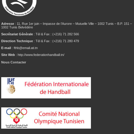
Adresse
: 11, Rue 1er juin – Impasse de l’Aurore – Mutuelle Ville – 1002 Tunis – B.P. 151 –
1002 Tunis Belvédère
Secrétariat Générale
: Tél & Fax : (+216) 71 282 566
Direction Technique
: Tél & Fax : (+216) 71 280 479
E-mail
: fthb@email.ati.tn
Site Web
: http://www.federationhandball.tn/
Nous Contacter