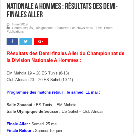
Nationale A Hommes : Résultats des Demi-
finales Aller
4 mai 2019
Communiqués
,
Désignations
,
Featured
,
Les News de la FTHB
,
Photo
,
Publications
Résultats des Demi-finales Aller du Championnat de
la Division Nationale A Hommes :
EM Mahdia 19 – 26 ES Tunis (8-13)
Club Africain 20 – 20 ES Sahel (10-11)
Programme des matchs retour : le samedi 11 mai :
Salle Zouaoui :
ES Tunis – EM Mahdia
Salle Olympique de Sousse :
ES Sahel – Club Africain
Finale Aller :
Samedi 25 mai
Finale Retour :
Samedi 1er juin