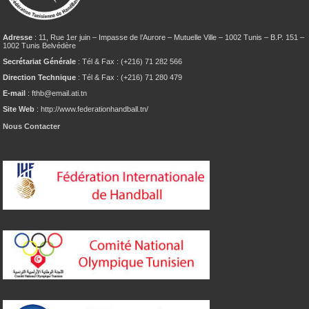
Adresse
: 11, Rue 1er juin – Impasse de l’Aurore – Mutuelle Ville – 1002 Tunis – B.P. 151 –
1002 Tunis Belvédère
Secrétariat Générale
: Tél & Fax : (+216) 71 282 566
Direction Technique
: Tél & Fax : (+216) 71 280 479
E-mail
: fthb@email.ati.tn
Site Web
: http://www.federationhandball.tn/
Nous Contacter