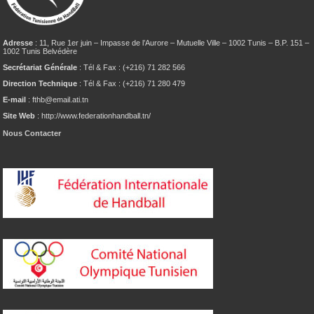
Adresse
: 11, Rue 1er juin – Impasse de l’Aurore – Mutuelle Ville – 1002 Tunis – B.P. 151 –
1002 Tunis Belvédère
Secrétariat Générale
: Tél & Fax : (+216) 71 282 566
Direction Technique
: Tél & Fax : (+216) 71 280 479
E-mail
: fthb@email.ati.tn
Site Web
: http://www.federationhandball.tn/
Nous Contacter