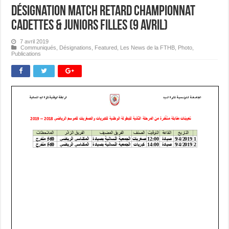
Désignation Match Retard Championnat
Cadettes & Juniors Filles (9 avril)
7 avril 2019
Communiqués
,
Désignations
,
Featured
,
Les News de la FTHB
,
Photo
,
Publications