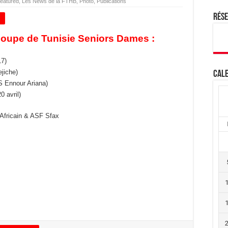
eatured
,
Les News de la FTHB
,
Photo
,
Publications
Rés
+
Coupe de Tunisie Seniors Dames :
17)
ejiche)
Cale
S Ennour Ariana)
 avril)
Africain & ASF Sfax