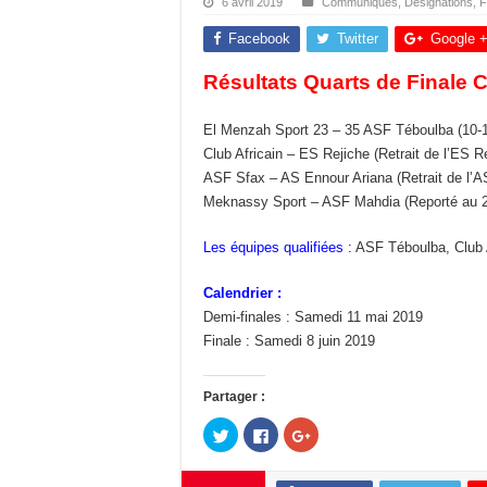
6 avril 2019
Communiqués
,
Désignations
,
F
Facebook
Twitter
Google 
Résultats Quarts de Finale 
El Menzah Sport 23 – 35 ASF Téboulba (10-
Club Africain – ES Rejiche (Retrait de l’ES R
ASF Sfax – AS Ennour Ariana (Retrait de l’A
Meknassy Sport – ASF Mahdia (Reporté au 20
Les équipes qualifiées :
ASF Téboulba, Club 
Calendrier :
Demi-finales : Samedi 11 mai 2019
Finale : Samedi 8 juin 2019
Partager :
C
C
C
l
l
l
i
i
i
q
q
q
u
u
u