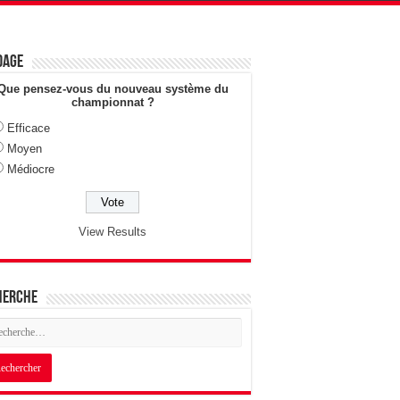
dage
Que pensez-vous du nouveau système du
championnat ?
Efficace
Moyen
Médiocre
View Results
herche