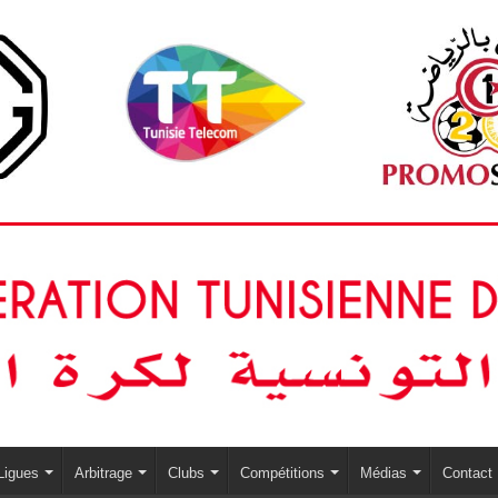
Ligues
Arbitrage
Clubs
Compétitions
Médias
Contact