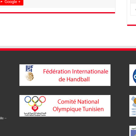
Google +
lle –