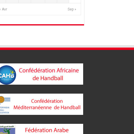
« Avr
Sep »