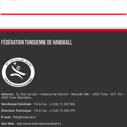
Fédération tunisienne de Handball
Adresse
: 11, Rue 1er juin – Impasse de l’Aurore – Mutuelle Ville – 1002 Tunis – B.P. 151 –
1002 Tunis Belvédère
Secrétariat Générale
: Tél & Fax : (+216) 71 282 566
Direction Technique
: Tél & Fax : (+216) 71 280 479
E-mail
: fthb@email.ati.tn
Site Web
: http://www.federationhandball.tn/