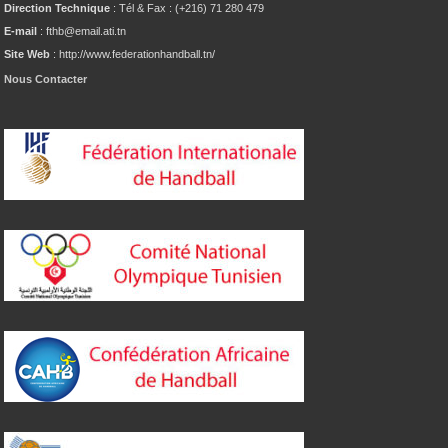
Direction Technique
: Tél & Fax : (+216) 71 280 479
E-mail
: fthb@email.ati.tn
Site Web
: http://www.federationhandball.tn/
Nous Contacter