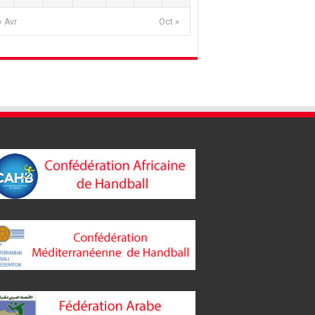
« Avr
Oct »