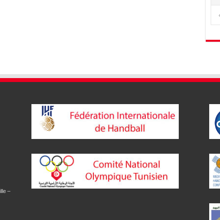
lle –