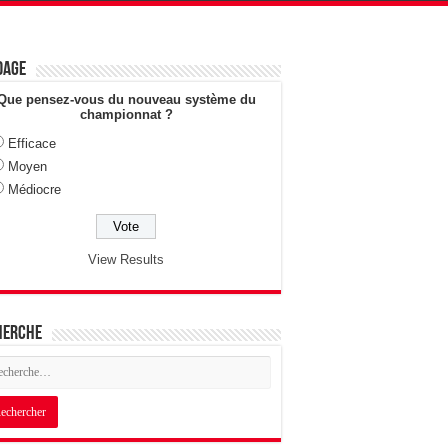
dage
Que pensez-vous du nouveau système du
championnat ?
Efficace
Moyen
Médiocre
View Results
herche