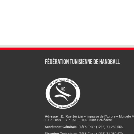
Fédération tunisienne de Handball
Adresse
: 11, Rue 1er juin – Impasse de l’Aurore – Mutuelle Vi
1002 Tunis – B.P. 151 – 1002 Tunis Belvédère
Secrétariat Générale
: Tél & Fax : (+216) 71 282 566
Direction Technique
: Tél & Fax : (+216) 71 280 479