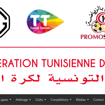
Ligues
Arbitrage
Clubs
Compétitions
Médias
Contact