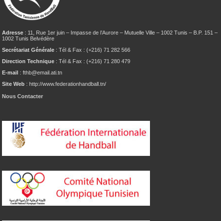
Adresse
: 11, Rue 1er juin – Impasse de l’Aurore – Mutuelle Ville – 1002 Tunis – B.P. 151 –
1002 Tunis Belvédère
Secrétariat Générale
: Tél & Fax : (+216) 71 282 566
Direction Technique
: Tél & Fax : (+216) 71 280 479
E-mail
: fthb@email.ati.tn
Site Web
: http://www.federationhandball.tn/
Nous Contacter