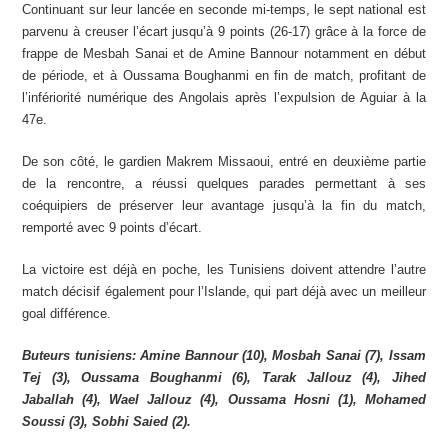
Continuant sur leur lancée en seconde mi-temps, le sept national est
parvenu à creuser l’écart jusqu’à 9 points (26-17) grâce à la force de
frappe de Mesbah Sanai et de Amine Bannour notamment en début
de période, et à Oussama Boughanmi en fin de match, profitant de
l’infériorité numérique des Angolais après l’expulsion de Aguiar à la
47e.
De son côté, le gardien Makrem Missaoui, entré en deuxième partie
de la rencontre, a réussi quelques parades permettant à ses
coéquipiers de préserver leur avantage jusqu’à la fin du match,
remporté avec 9 points d’écart.
La victoire est déjà en poche, les Tunisiens doivent attendre l’autre
match décisif également pour l’Islande, qui part déjà avec un meilleur
goal différence.
Buteurs tunisiens: Amine Bannour (10), Mosbah Sanai (7), Issam
Tej (3), Oussama Boughanmi (6), Tarak Jallouz (4), Jihed
Jaballah (4), Wael Jallouz (4), Oussama Hosni (1), Mohamed
Soussi (3), Sobhi Saied (2).