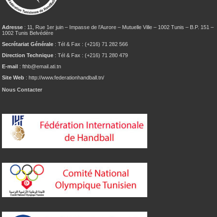
Adresse
: 11, Rue 1er juin – Impasse de l’Aurore – Mutuelle Ville – 1002 Tunis – B.P. 151 –
1002 Tunis Belvédère
Secrétariat Générale
: Tél & Fax : (+216) 71 282 566
Direction Technique
: Tél & Fax : (+216) 71 280 479
E-mail
: fthb@email.ati.tn
Site Web
: http://www.federationhandball.tn/
Nous Contacter