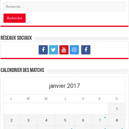
Réseaux sociaux
Calendrier des matchs
janvier 2017
L
M
M
J
V
S
D
1
2
3
4
5
6
7
8