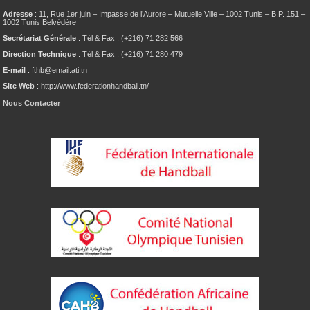
Adresse
: 11, Rue 1er juin – Impasse de l’Aurore – Mutuelle Ville – 1002 Tunis – B.P. 151 –
1002 Tunis Belvédère
Secrétariat Générale
: Tél & Fax : (+216) 71 282 566
Direction Technique
: Tél & Fax : (+216) 71 280 479
E-mail
: fthb@email.ati.tn
Site Web
: http://www.federationhandball.tn/
Nous Contacter