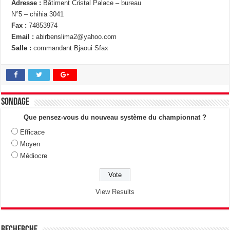
Adresse :
Bâtiment Cristal Palace – bureau
N°5 – chihia 3041
Fax :
74853974
Email :
abirbenslima2@yahoo.com
Salle :
commandant Bjaoui Sfax
Sondage
Que pensez-vous du nouveau système du championnat ?
Efficace
Moyen
Médiocre
View Results
Recherche