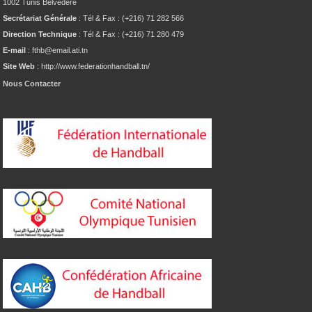
1002 Tunis Belvédère
Secrétariat Générale
: Tél & Fax : (+216) 71 282 566
Direction Technique
: Tél & Fax : (+216) 71 280 479
E-mail
: fthb@email.ati.tn
Site Web
: http://www.federationhandball.tn/
Nous Contacter