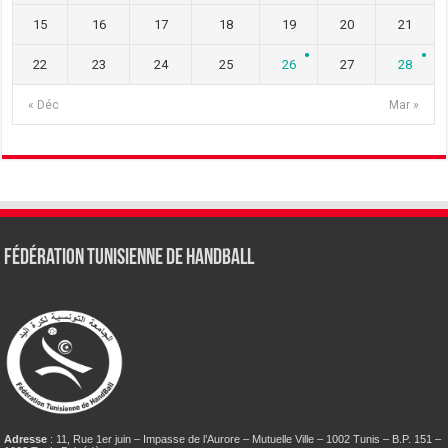
15
16
17
18
19
20
21
22
23
24
25
26
27
28
« Déc
Mar »
Fédération tunisienne de Handball
Adresse
: 11, Rue 1er juin – Impasse de l’Aurore – Mutuelle Ville – 1002 Tunis – B.P. 151 –