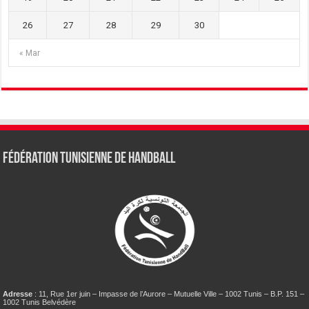
26
27
28
29
30
« Mar
Fédération tunisienne de Handball
Adresse
: 11, Rue 1er juin – Impasse de l’Aurore – Mutuelle Ville – 1002 Tunis – B.P. 151 –
1002 Tunis Belvédère