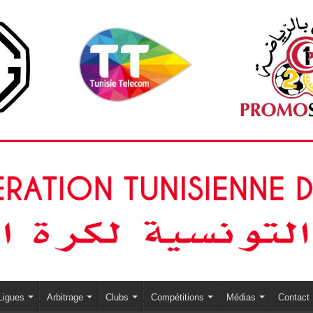
Ligues
Arbitrage
Clubs
Compétitions
Médias
Contact