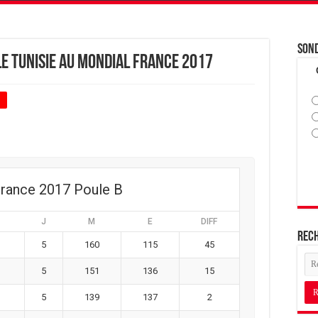
Son
e Tunisie au Mondial France 2017
+
rance 2017 Poule B
J
M
E
DIFF
Rec
5
160
115
45
5
151
136
15
5
139
137
2