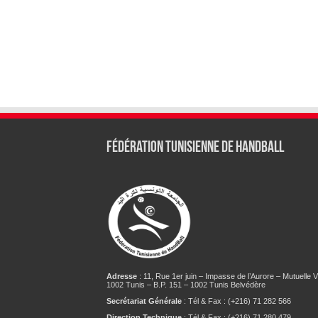
Fédération tunisienne de Handball
Adresse
: 11, Rue 1er juin – Impasse de l’Aurore – Mutuelle Vi
1002 Tunis – B.P. 151 – 1002 Tunis Belvédère
Secrétariat Générale
: Tél & Fax : (+216) 71 282 566
Direction Technique
: Tél & Fax : (+216) 71 280 479