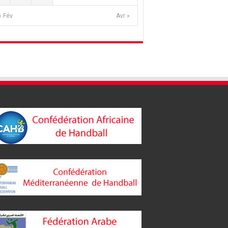
« Fév
Avr »