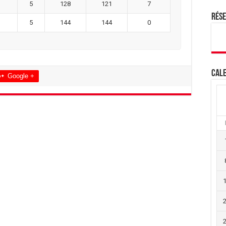
5
128
121
7
Rés
5
144
144
0
Cale
Google +