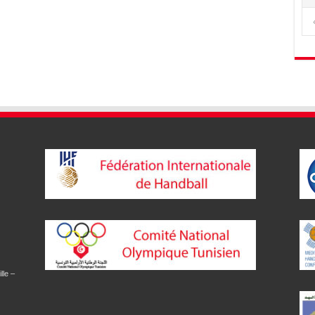
lle –