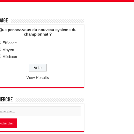
dage
Que pensez-vous du nouveau système du
championnat ?
Efficace
Moyen
Médiocre
View Results
herche