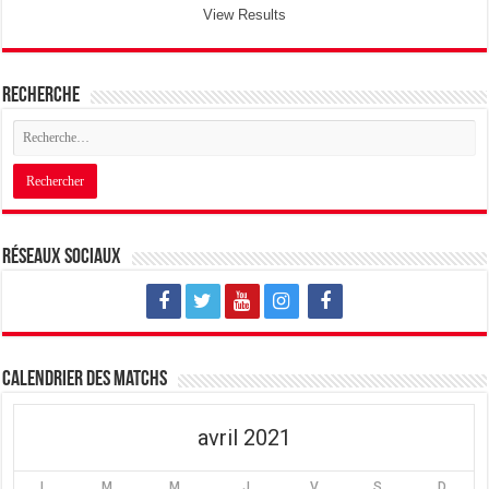
View Results
Recherche
Réseaux sociaux
Calendrier des matchs
avril 2021
L
M
M
J
V
S
D