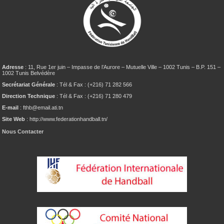
Adresse
: 11, Rue 1er juin – Impasse de l’Aurore – Mutuelle Ville – 1002 Tunis – B.P. 151 –
1002 Tunis Belvédère
Secrétariat Générale
: Tél & Fax : (+216) 71 282 566
Direction Technique
: Tél & Fax : (+216) 71 280 479
E-mail
: fthb@email.ati.tn
Site Web
: http://www.federationhandball.tn/
Nous Contacter