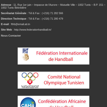
Adresse
: 11, Rue 1er juin – Impasse de l’Aurore – Mutuelle Ville – 1002 Tunis – B.P. 151 –
1002 Tunis Belvédère
Secrétariat Générale
: Tél & Fax : (+216) 71 282 566
Direction Technique
: Tél & Fax : (+216) 71 280 479
E-mail
: fthb@email.ati.tn
Site Web
: http://www.federationhandball.tn/
Nous Contacter