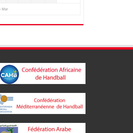
« Mar