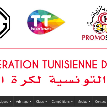
Ligues
Arbitrage
Clubs
Compétitions
Médias
Contact