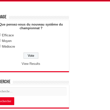
dage
Que pensez-vous du nouveau système du
championnat ?
Efficace
Moyen
Médiocre
View Results
herche