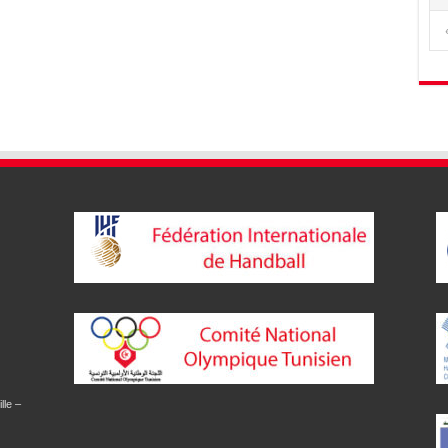
lle –