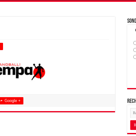
Son
+
Google +
Rec