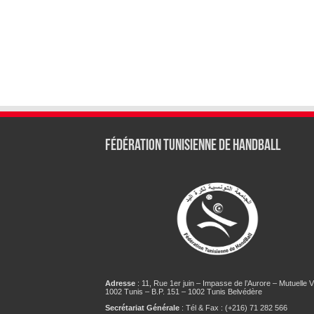
Fédération tunisienne de Handball
Adresse
: 11, Rue 1er juin – Impasse de l’Aurore – Mutuelle Vi
1002 Tunis – B.P. 151 – 1002 Tunis Belvédère
Secrétariat Générale
: Tél & Fax : (+216) 71 282 566