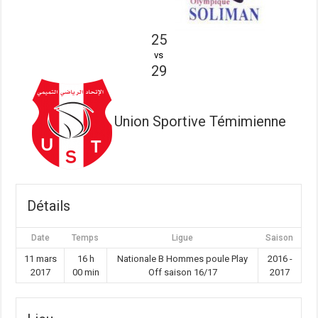
25
vs
29
Union Sportive Témimienne
Détails
Date
Temps
Ligue
Saison
11 mars
16 h
Nationale B Hommes poule Play
2016 -
2017
00 min
Off saison 16/17
2017