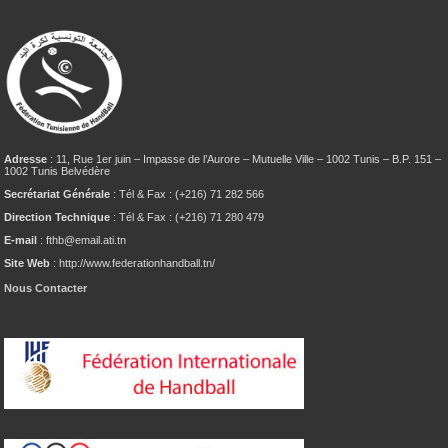
Adresse
: 11, Rue 1er juin – Impasse de l’Aurore – Mutuelle Ville – 1002 Tunis – B.P. 151 –
1002 Tunis Belvédère
Secrétariat Générale
: Tél & Fax : (+216) 71 282 566
Direction Technique
: Tél & Fax : (+216) 71 280 479
E-mail
: fthb@email.ati.tn
Site Web
: http://www.federationhandball.tn/
Nous Contacter